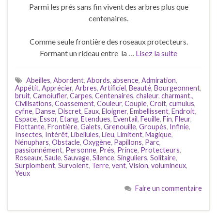
Parmi les prés sans fin vivent des arbres plus que
centenaires.
Comme seule frontière des roseaux protecteurs.
Formant un rideau entre la …
Lisez la suite
Abeilles
,
Abordent
,
Abords
,
absence
,
Admiration
,
Appétit
,
Apprécier
,
Arbres
,
Artificiel
,
Beauté
,
Bourgeonnent
,
bruit
,
Camoiufler
,
Carpes
,
Centenaires
,
chaleur
,
charmant.
,
Civilisations
,
Coassement
,
Couleur
,
Couple
,
Croit
,
cumulus
,
cyfne
,
Danse
,
Discret
,
Eaux
,
Eloigner
,
Embellissent
,
Endroit
,
Espace
,
Essor
,
Etang
,
Etendues
,
Eventail
,
Feuille
,
Fin
,
Fleur
,
Flottante
,
Frontière
,
Galets
,
Grenouille
,
Groupés
,
Infinie
,
Insectes
,
Intérêt
,
Libellules
,
Lieu
,
Limitent
,
Magique
,
Nénuphars
,
Obstacle
,
Oxygène
,
Papillons
,
Parc
,
passionnément
,
Personne
,
Prés
,
Prince
,
Protecteurs
,
Roseaux
,
Saule
,
Sauvage
,
Silence
,
Singuliers
,
Solitaire
,
Surplombent
,
Survolent
,
Terre
,
vent
,
Vision
,
volumineux
,
Yeux
Faire un commentaire