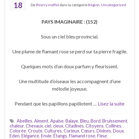
18
De
thierry maffei
dans la catégorie
Région
,
Uncategorized
PAYS IMAGINAIRE : (152)
Sous un ciel bleu provincial.
Une plume de flamant rose se perd sur ta pierre fragile.
Quelques mots d’un doux parfum y fleurissent.
Une multitude d’oiseaux les accompagnent d’une
mélodie joyeuse.
Pendant que les papillons papillotent …
Lisez la suite
Abeilles
,
Aiment
,
Apaise
,
Balaye
,
Bleu
,
Bord
,
Bruissement
,
chaleur
,
Chevaux
,
ciel
,
cieux
,
Citadines
,
Citoyens
,
Collines
,
Colorée
,
Croute
,
Cultures
,
Curieux
,
Cœurs
,
Divines
,
Doux
,
Eden
,
Elégance
,
Envie
,
Étangs
,
Flamand rose
,
Fleur
,