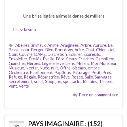
Une brise légère anime la danse de milliers
…
Lisez la suite
Abeilles
,
animaux
,
Anime
,
Araignées
,
Arbre
,
Aurore
,
Bal
,
Basse-cour
,
Berger
,
Bleu
,
Bourdons
,
brise
,
Chat
,
Chien
,
ciel
,
Coin
,
Couvre
,
DAME
,
Discrétion
,
Éclairer
,
Écureuils
,
Ensoleiller
,
Étoilés
,
Éveille
,
Fête
,
fleurs
,
Fraiches
,
Gambillent
,
Guincher
,
Herbes
,
Légère
,
lève
,
Liens
,
Milliers
,
Moi
,
Monsieur
,
Musique
,
Nectar
,
Nuée
,
nuit
,
Offre
,
oiseaux
,
ombre
,
Orchestre
,
Papillonnent
,
Papillons
,
Pâturage
,
Petit
,
Prés
,
Refuge
,
Régale
,
Réparatrice
,
Rêve
,
Rosée
,
Salle
,
Sauvages
,
secrètement
,
soleil
,
Soupçon
,
spectacle
,
Témoins
,
Tissent
,
vent
,
Verts
Faire un commentaire
PAYS IMAGINAIRE : (152)
FÉV