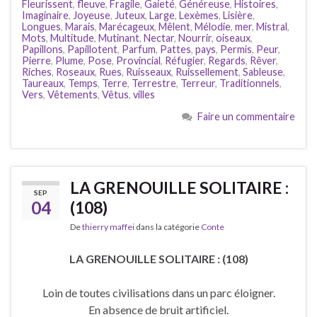
Fleurissent
,
fleuve
,
Fragile
,
Gaieté
,
Généreuse
,
Histoires
,
Imaginaire
,
Joyeuse
,
Juteux
,
Large
,
Lexèmes
,
Lisière
,
Longues
,
Marais
,
Marécageux
,
Mêlent
,
Mélodie
,
mer
,
Mistral
,
Mots
,
Multitude
,
Mutinant
,
Nectar
,
Nourrir
,
oiseaux
,
Papillons
,
Papillotent
,
Parfum
,
Pattes
,
pays
,
Permis
,
Peur
,
Pierre
,
Plume
,
Pose
,
Provincial
,
Réfugier
,
Regards
,
Rêver
,
Riches
,
Roseaux
,
Rues
,
Ruisseaux
,
Ruissellement
,
Sableuse
,
Taureaux
,
Temps
,
Terre
,
Terrestre
,
Terreur
,
Traditionnels
,
Vers
,
Vêtements
,
Vêtus
,
villes
Faire un commentaire
LA GRENOUILLE SOLITAIRE :
SEP
04
(108)
De
thierry maffei
dans la catégorie
Conte
LA GRENOUILLE SOLITAIRE : (108)
Loin de toutes civilisations dans un parc éloigner.
En absence de bruit artificiel.