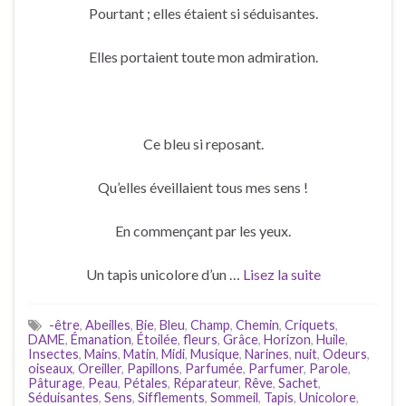
Pourtant ; elles étaient si séduisantes.
Elles portaient toute mon admiration.
Ce bleu si reposant.
Qu’elles éveillaient tous mes sens !
En commençant par les yeux.
Un tapis unicolore d’un …
Lisez la suite
-être
,
Abeilles
,
Bie
,
Bleu
,
Champ
,
Chemin
,
Criquets
,
DAME
,
Émanation
,
Étoilée
,
fleurs
,
Grâce
,
Horizon
,
Huile
,
Insectes
,
Mains
,
Matin
,
Midi
,
Musique
,
Narines
,
nuit
,
Odeurs
,
oiseaux
,
Oreiller
,
Papillons
,
Parfumée
,
Parfumer
,
Parole
,
Pâturage
,
Peau
,
Pétales
,
Réparateur
,
Rêve
,
Sachet
,
Séduisantes
,
Sens
,
Sifflements
,
Sommeil
,
Tapis
,
Unicolore
,