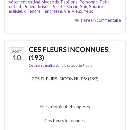
vêtement estival
,
Myosotis
,
Papillons
,
Personne
,
Petit
enfant
,
Pudeur brisée
,
Pureté
,
Serein
,
Soir
,
Sourire
malicieux
,
Tendre
,
Tendresse
,
Vie
,
Vieux
,
Yeux
Faire un commentaire
CES FLEURS INCONNUES:
AOÛT
10
(193)
De
thierry maffei
dans la catégorie
Fleurs
CES FLEURS INCONNUES: (193)
Elles m’étaient étrangères.
Ces fleurs inconnues.