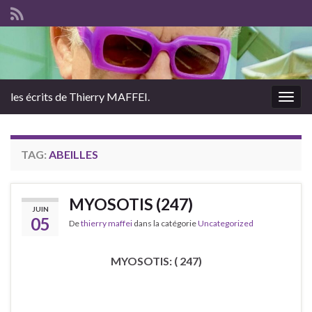
les écrits de Thierry MAFFEI.
Togg
navig
TAG:
ABEILLES
MYOSOTIS (247)
JUIN
05
De
thierry maffei
dans la catégorie
Uncategorized
MYOSOTIS: ( 247)