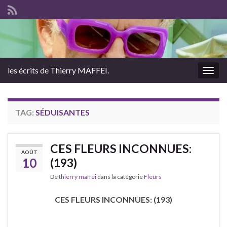
les écrits de Thierry MAFFEI.
Togg
navig
TAG:
SÉDUISANTES
CES FLEURS INCONNUES:
AOÛT
10
(193)
De
thierry maffei
dans la catégorie
Fleurs
CES FLEURS INCONNUES: (193)