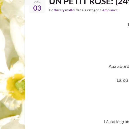
UN PETIT ROSE: (24
JUIL
03
De
thierry maffei
dans la catégorie
Ambiance.
Aux abords
Là, où
Là, où le gra