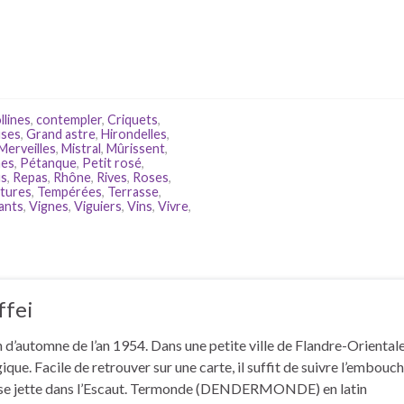
llines
,
contempler
,
Criquets
,
uses
,
Grand astre
,
Hirondelles
,
Merveilles
,
Mistral
,
Mûrissent
,
es
,
Pétanque
,
Petit rosé
,
us
,
Repas
,
Rhône
,
Rives
,
Roses
,
tures
,
Tempérées
,
Terrasse
,
sants
,
Vignes
,
Viguiers
,
Vins
,
Vivre
,
ffei
d’automne de l’an 1954. Dans une petite ville de Flandre-Oriental
ue. Facile de retrouver sur une carte, il suffit de suivre l’embouc
i se jette dans l’Escaut. Termonde (DENDERMONDE) en latin