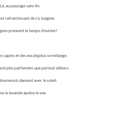
Là, au paysage sans fin.
 est rafraichissant de s’y baigner.
 gens prennent le temps d’exister!
des sapins et des eucalyptus se mélange.
sont plus parfumées que partout ailleurs.
 tournesols dansent avec le soleil.
 où la lavande apaise la vue.