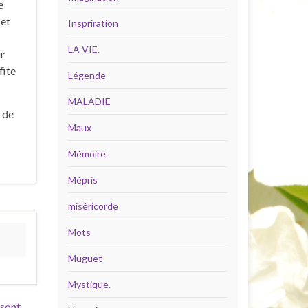
e
 et
Inspriration
LA VIE.
ir
fite
Légende
MALADIE
 de
Maux
Mémoire.
Mépris
miséricorde
Mots
Muguet
Mystique.
 sont