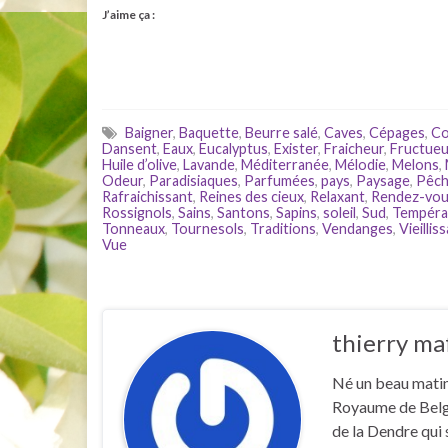
J’aime ça :
Baigner
,
Baquette
,
Beurre salé
,
Caves
,
Cépages
,
Co
Dansent
,
Eaux
,
Eucalyptus
,
Exister
,
Fraicheur
,
Fructue
Huile d’olive
,
Lavande
,
Méditerranée
,
Mélodie
,
Melons
,
Odeur
,
Paradisiaques
,
Parfumées
,
pays
,
Paysage
,
Pêch
Rafraichissant
,
Reines des cieux
,
Relaxant
,
Rendez-vo
Rossignols
,
Sains
,
Santons
,
Sapins
,
soleil
,
Sud
,
Tempéra
Tonneaux
,
Tournesols
,
Traditions
,
Vendanges
,
Vieillis
Vue
thierry ma
Né un beau matin 
Royaume de Belgiq
de la Dendre qu