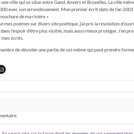
ne ville qui se situe entre Gand, Anvers et Bruxelles. La ville mêm
000 avec son arrondissement. Mon premier écrit date de l’an 2001
embouchure de ma rivière »
é mes poèmes sur divers site poétique, j’ai pris la résolution d’ouvr
ans l’espoir d’être plus visible, mais aussi mieux protéger. J’en pro
r mes écrits.
 manière de dévoiler une partie de soi-même qui peut prendre forme
entaire.
s.
En savoir plus sur la façon dont les données de vos commentaires