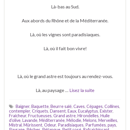
Là-bas au Sud.
Aux abords du Rhône et de la Méditerranée.
Là, où les vignes sont paradisiaques.
Là, où il fait bon vivre!
Là, où le grand astre est toujours au rendez-vous.
Là, au paysage …
Lisez la suite
Baigner
,
Baquette
,
Beurre salé
,
Caves
,
Cépages
,
Collines
,
contempler
,
Criquets
,
Dansent
,
Eaux
,
Eucalyptus
,
Exister
,
Fraicheur
,
Fructueuses
,
Grand astre
,
Hirondelles
,
Huile
d’olive
,
Lavande
,
Méditerranée
,
Mélodie
,
Melons
,
Merveilles
,
Mistral
,
Mûrissent
,
Odeur
,
Paradisiaques
,
Parfumées
,
pays
,
Paysage
,
Pêches
,
Pétanque
,
Petit rosé
,
Rafraichissant
,