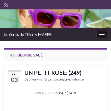
les écrits de Thierry MAFFEI.
Togg
navig
TAG:
BEURRE SALÉ
UN PETIT ROSE: (249)
JUIL
03
De
thierry maffei
dans la catégorie
Ambiance.
UN PETIT ROSÉ : (249)