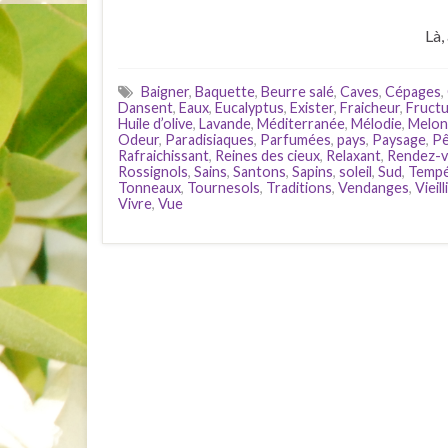
Là,
Baigner
,
Baquette
,
Beurre salé
,
Caves
,
Cépages
,
Dansent
,
Eaux
,
Eucalyptus
,
Exister
,
Fraicheur
,
Fruct
Huile d’olive
,
Lavande
,
Méditerranée
,
Mélodie
,
Melon
Odeur
,
Paradisiaques
,
Parfumées
,
pays
,
Paysage
,
Pê
Rafraichissant
,
Reines des cieux
,
Relaxant
,
Rendez-
Rossignols
,
Sains
,
Santons
,
Sapins
,
soleil
,
Sud
,
Tempé
Tonneaux
,
Tournesols
,
Traditions
,
Vendanges
,
Vieil
Vivre
,
Vue