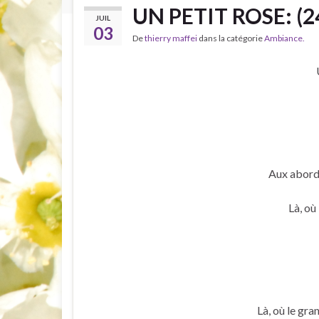
UN PETIT ROSE: (2
JUIL
03
De
thierry maffei
dans la catégorie
Ambiance.
Aux abords
Là, où
Là, où le gra