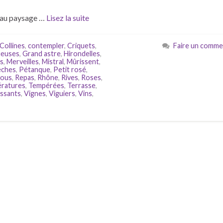
 au paysage …
Lisez la suite
Collines
,
contempler
,
Criquets
,
Faire un comme
ueuses
,
Grand astre
,
Hirondelles
,
s
,
Merveilles
,
Mistral
,
Mûrissent
,
ches
,
Pétanque
,
Petit rosé
,
vous
,
Repas
,
Rhône
,
Rives
,
Roses
,
ratures
,
Tempérées
,
Terrasse
,
lissants
,
Vignes
,
Viguiers
,
Vins
,