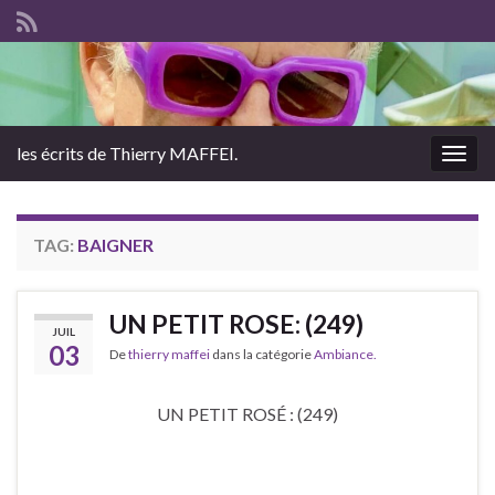
les écrits de Thierry MAFFEI.
Togg
navig
TAG:
BAIGNER
UN PETIT ROSE: (249)
JUIL
03
De
thierry maffei
dans la catégorie
Ambiance.
UN PETIT ROSÉ : (249)