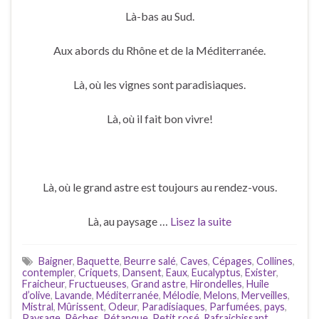
Là-bas au Sud.
Aux abords du Rhône et de la Méditerranée.
Là, où les vignes sont paradisiaques.
Là, où il fait bon vivre!
Là, où le grand astre est toujours au rendez-vous.
Là, au paysage …
Lisez la suite
Baigner
,
Baquette
,
Beurre salé
,
Caves
,
Cépages
,
Collines
,
contempler
,
Criquets
,
Dansent
,
Eaux
,
Eucalyptus
,
Exister
,
Fraicheur
,
Fructueuses
,
Grand astre
,
Hirondelles
,
Huile
d’olive
,
Lavande
,
Méditerranée
,
Mélodie
,
Melons
,
Merveilles
,
Mistral
,
Mûrissent
,
Odeur
,
Paradisiaques
,
Parfumées
,
pays
,
Paysage
,
Pêches
,
Pétanque
,
Petit rosé
,
Rafraichissant
,