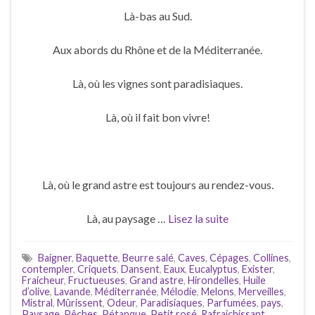
Là-bas au Sud.
Aux abords du Rhône et de la Méditerranée.
Là, où les vignes sont paradisiaques.
Là, où il fait bon vivre!
Là, où le grand astre est toujours au rendez-vous.
Là, au paysage …
Lisez la suite
Baigner
,
Baquette
,
Beurre salé
,
Caves
,
Cépages
,
Collines
,
contempler
,
Criquets
,
Dansent
,
Eaux
,
Eucalyptus
,
Exister
,
Fraicheur
,
Fructueuses
,
Grand astre
,
Hirondelles
,
Huile
d’olive
,
Lavande
,
Méditerranée
,
Mélodie
,
Melons
,
Merveilles
,
Mistral
,
Mûrissent
,
Odeur
,
Paradisiaques
,
Parfumées
,
pays
,
Paysage
,
Pêches
,
Pétanque
,
Petit rosé
,
Rafraichissant
,