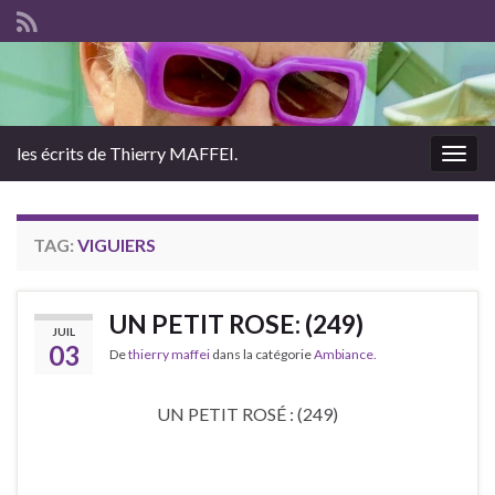
les écrits de Thierry MAFFEI.
Togg
navig
TAG:
VIGUIERS
UN PETIT ROSE: (249)
JUIL
03
De
thierry maffei
dans la catégorie
Ambiance.
UN PETIT ROSÉ : (249)