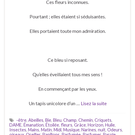
Ces fleurs inconnues.
Pourtant ; elles étaient si séduisantes.
Elles portaient toute mon admiration.
Ce bleu si reposant.
Qu’elles éveillaient tous mes sens !
En commençant par les yeux.
Un tapis unicolore d’un …
Lisez la suite
-être
,
Abeilles
,
Bie
,
Bleu
,
Champ
,
Chemin
,
Criquets
,
DAME
,
Émanation
,
Étoilée
,
fleurs
,
Grâce
,
Horizon
,
Huile
,
Insectes
,
Mains
,
Matin
,
Midi
,
Musique
,
Narines
,
nuit
,
Odeurs
,
oiseaux
,
Oreiller
,
Papillons
,
Parfumée
,
Parfumer
,
Parole
,