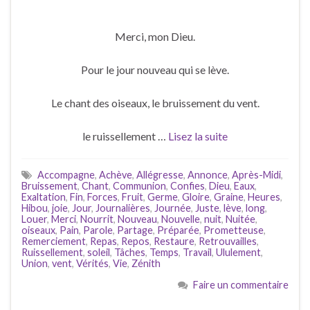
Merci, mon Dieu.
Pour le jour nouveau qui se lève.
Le chant des oiseaux, le bruissement du vent.
le ruissellement …
Lisez la suite
Accompagne
,
Achève
,
Allégresse
,
Annonce
,
Après-Midi
,
Bruissement
,
Chant
,
Communion
,
Confies
,
Dieu
,
Eaux
,
Exaltation
,
Fin
,
Forces
,
Fruit
,
Germe
,
Gloire
,
Graine
,
Heures
,
Hibou
,
joie
,
Jour
,
Journalières
,
Journée
,
Juste
,
lève
,
long
,
Louer
,
Merci
,
Nourrit
,
Nouveau
,
Nouvelle
,
nuit
,
Nuitée
,
oiseaux
,
Pain
,
Parole
,
Partage
,
Préparée
,
Prometteuse
,
Remerciement
,
Repas
,
Repos
,
Restaure
,
Retrouvailles
,
Ruissellement
,
soleil
,
Tâches
,
Temps
,
Travail
,
Ululement
,
Union
,
vent
,
Vérités
,
Vie
,
Zénith
Faire un commentaire