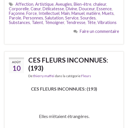
Affection
,
Artistique
,
Aveugles
,
Bien-être
,
chaleur
,
Corporelle
,
Cœur
,
Délicatesse
,
Divine
,
Douceur
,
Essence
,
Façonne
,
Force
,
Intellectuel
,
Main
,
Manuel
,
matière
,
Muets
,
Parole
,
Personnes
,
Salutation
,
Service
,
Sourdes
,
Substances
,
Talent
,
Témoigner
,
Tendresse
,
Tête
,
Vibrations
Faire un commentaire
CES FLEURS INCONNUES:
AOÛT
10
(193)
De
thierry maffei
dans la catégorie
Fleurs
CES FLEURS INCONNUES: (193)
Elles m’étaient étrangères.