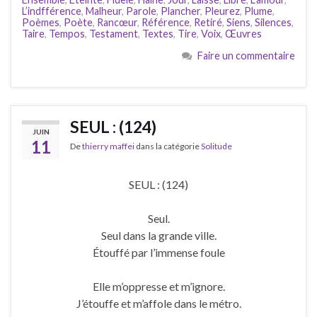
L’indfférence
,
Malheur
,
Parole
,
Plancher
,
Pleurez
,
Plume
,
Poèmes
,
Poète
,
Rancœur
,
Référence
,
Retiré
,
Siens
,
Silences
,
Taire
,
Tempos
,
Testament
,
Textes
,
Tire
,
Voix
,
Œuvres
Faire un commentaire
SEUL : (124)
JUIN
11
De
thierry maffei
dans la catégorie
Solitude
SEUL : (124)
Seul.
Seul dans la grande ville.
Étouffé par l’immense foule
Elle m’oppresse et m’ignore.
J’étouffe et m’affole dans le métro.