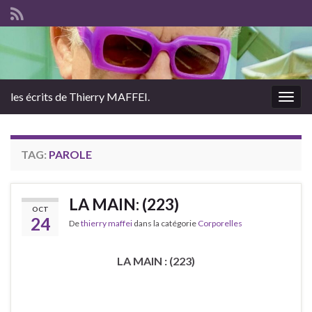
les écrits de Thierry MAFFEI.
Togg
navig
TAG:
PAROLE
LA MAIN: (223)
OCT
24
De
thierry maffei
dans la catégorie
Corporelles
LA MAIN : (223)