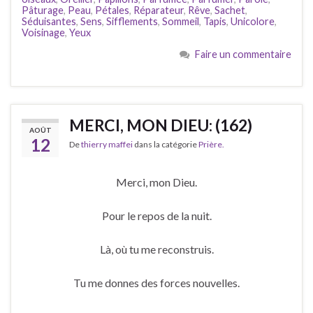
Pâturage
,
Peau
,
Pétales
,
Réparateur
,
Rêve
,
Sachet
,
Séduisantes
,
Sens
,
Sifflements
,
Sommeil
,
Tapis
,
Unicolore
,
Voisinage
,
Yeux
Faire un commentaire
MERCI, MON DIEU: (162)
AOÛT
12
De
thierry maffei
dans la catégorie
Prière.
Merci, mon Dieu.
Pour le repos de la nuit.
Là, où tu me reconstruis.
Tu me donnes des forces nouvelles.