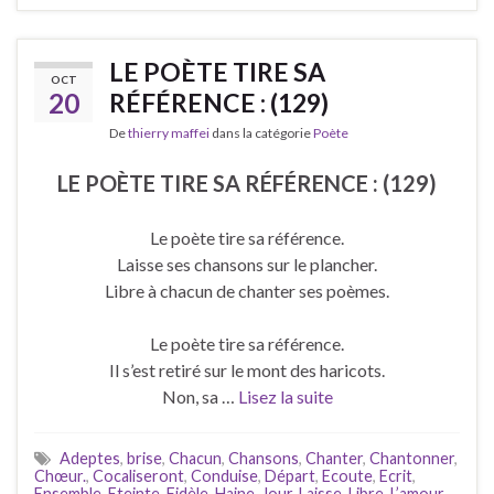
LE POÈTE TIRE SA
OCT
20
RÉFÉRENCE : (129)
De
thierry maffei
dans la catégorie
Poète
LE POÈTE TIRE SA RÉFÉRENCE : (129)
Le poète tire sa référence.
Laisse ses chansons sur le plancher.
Libre à chacun de chanter ses poèmes.
Le poète tire sa référence.
Il s’est retiré sur le mont des haricots.
Non, sa …
Lisez la suite
Adeptes
,
brise
,
Chacun
,
Chansons
,
Chanter
,
Chantonner
,
Chœur.
,
Cocaliseront
,
Conduise
,
Départ
,
Ecoute
,
Ecrit
,
Ensemble
,
Eteinte
,
Fidèle
,
Haine
,
Jour
,
Laisse
,
Libre
,
L’amour
,