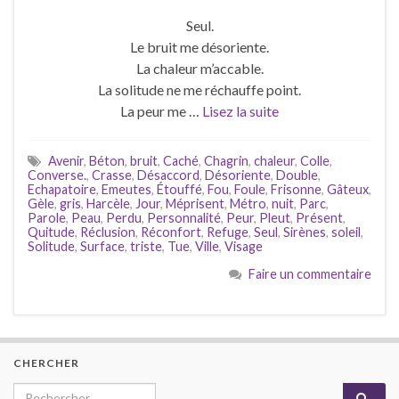
Seul.
Le bruit me désoriente.
La chaleur m’accable.
La solitude ne me réchauffe point.
La peur me …
Lisez la suite
Avenir
,
Béton
,
bruit
,
Caché
,
Chagrin
,
chaleur
,
Colle
,
Converse.
,
Crasse
,
Désaccord
,
Désoriente
,
Double
,
Echapatoire
,
Emeutes
,
Étouffé
,
Fou
,
Foule
,
Frisonne
,
Gâteux
,
Gèle
,
gris
,
Harcèle
,
Jour
,
Méprisent
,
Métro
,
nuit
,
Parc
,
Parole
,
Peau
,
Perdu
,
Personnalité
,
Peur
,
Pleut
,
Présent
,
Quitude
,
Réclusion
,
Réconfort
,
Refuge
,
Seul
,
Sirènes
,
soleil
,
Solitude
,
Surface
,
triste
,
Tue
,
Ville
,
Visage
Faire un commentaire
CHERCHER
Search for: