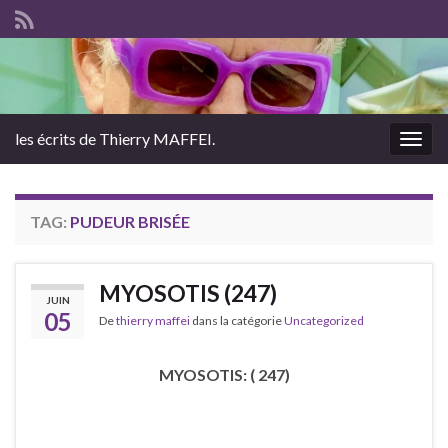
les écrits de Thierry MAFFEI.
Togg
navig
TAG:
PUDEUR BRISÉE
MYOSOTIS (247)
JUIN
05
De
thierry maffei
dans la catégorie
Uncategorized
MYOSOTIS: ( 247)