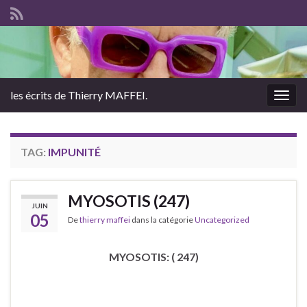
les écrits de Thierry MAFFEI.
Togg
navig
TAG:
IMPUNITÉ
MYOSOTIS (247)
JUIN
05
De
thierry maffei
dans la catégorie
Uncategorized
MYOSOTIS: ( 247)