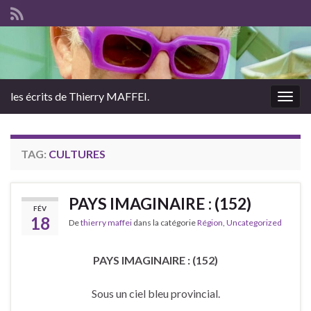
les écrits de Thierry MAFFEI.
Togg
navig
TAG:
CULTURES
PAYS IMAGINAIRE : (152)
FÉV
18
De
thierry maffei
dans la catégorie
Région
,
Uncategorized
PAYS IMAGINAIRE : (152)
Sous un ciel bleu provincial.