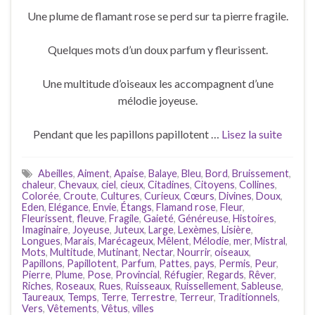
Une plume de flamant rose se perd sur ta pierre fragile.
Quelques mots d’un doux parfum y fleurissent.
Une multitude d’oiseaux les accompagnent d’une
mélodie joyeuse.
Pendant que les papillons papillotent …
Lisez la suite
Abeilles
,
Aiment
,
Apaise
,
Balaye
,
Bleu
,
Bord
,
Bruissement
,
chaleur
,
Chevaux
,
ciel
,
cieux
,
Citadines
,
Citoyens
,
Collines
,
Colorée
,
Croute
,
Cultures
,
Curieux
,
Cœurs
,
Divines
,
Doux
,
Eden
,
Elégance
,
Envie
,
Étangs
,
Flamand rose
,
Fleur
,
Fleurissent
,
fleuve
,
Fragile
,
Gaieté
,
Généreuse
,
Histoires
,
Imaginaire
,
Joyeuse
,
Juteux
,
Large
,
Lexèmes
,
Lisière
,
Longues
,
Marais
,
Marécageux
,
Mêlent
,
Mélodie
,
mer
,
Mistral
,
Mots
,
Multitude
,
Mutinant
,
Nectar
,
Nourrir
,
oiseaux
,
Papillons
,
Papillotent
,
Parfum
,
Pattes
,
pays
,
Permis
,
Peur
,
Pierre
,
Plume
,
Pose
,
Provincial
,
Réfugier
,
Regards
,
Rêver
,
Riches
,
Roseaux
,
Rues
,
Ruisseaux
,
Ruissellement
,
Sableuse
,
Taureaux
,
Temps
,
Terre
,
Terrestre
,
Terreur
,
Traditionnels
,
Vers
,
Vêtements
,
Vêtus
,
villes