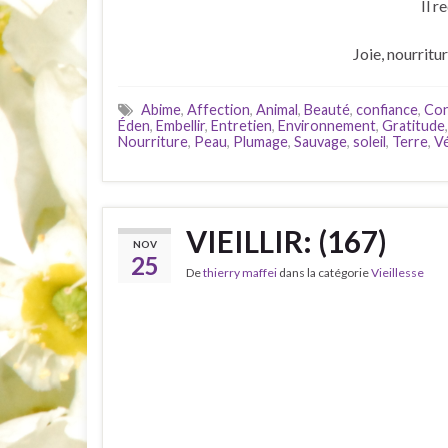
Il r
Joie, nourritu
Abime
,
Affection
,
Animal
,
Beauté
,
confiance
,
Con
Éden
,
Embellir
,
Entretien
,
Environnement
,
Gratitude
Nourriture
,
Peau
,
Plumage
,
Sauvage
,
soleil
,
Terre
,
Vé
VIEILLIR: (167)
NOV
25
De
thierry maffei
dans la catégorie
Vieillesse