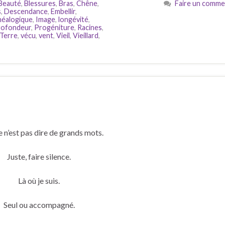
Beauté
,
Blessures
,
Bras
,
Chêne
,
Faire un comme
s
,
Descendance
,
Embellir
,
éalogique
,
Image
,
longévité
,
rofondeur
,
Progéniture
,
Racines
,
Terre
,
vécu
,
vent
,
Vieil
,
Vieillard
,
ce n’est pas dire de grands mots.
Juste, faire silence.
Là où je suis.
Seul ou accompagné.