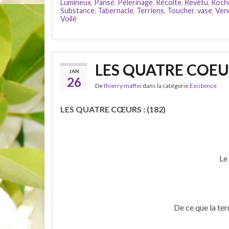
Lumineux
,
Pansé
,
Pèlerinage
,
Récolte
,
Revêtu
,
Roch
Substance
,
Tabernacle
,
Terriens
,
Toucher
,
vase
,
Ven
Voilé
LES QUATRE COEUR
JAN
26
De
thierry maffei
dans la catégorie
Existence
LES QUATRE CŒURS : (182)
Le
De ce que la terre