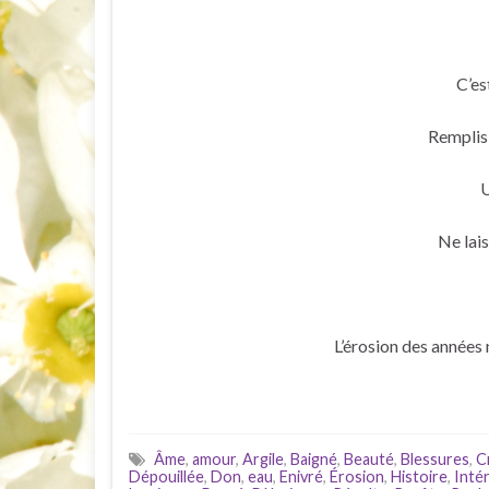
C’est
Remplis 
U
Ne lai
L’érosion des années 
Âme
,
amour
,
Argile
,
Baigné
,
Beauté
,
Blessures
,
C
Dépouillée
,
Don
,
eau
,
Enivré
,
Érosion
,
Histoire
,
Inté