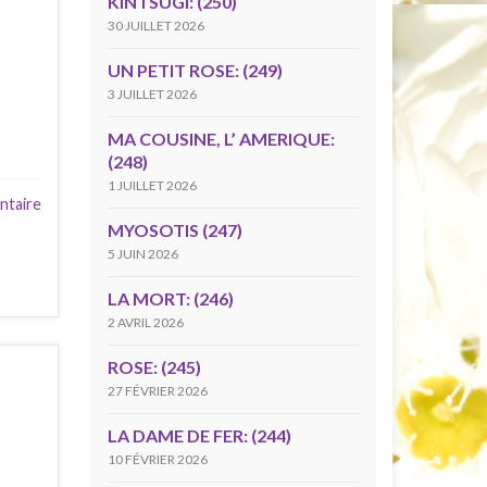
KINTSUGI: (250)
30 JUILLET 2026
UN PETIT ROSE: (249)
3 JUILLET 2026
MA COUSINE, L’ AMERIQUE:
(248)
1 JUILLET 2026
ntaire
MYOSOTIS (247)
5 JUIN 2026
LA MORT: (246)
2 AVRIL 2026
ROSE: (245)
27 FÉVRIER 2026
LA DAME DE FER: (244)
10 FÉVRIER 2026