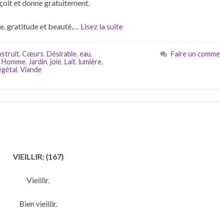
eçoit et donne gratuitement.
re, gratitude et beauté.…
Lisez la suite
struit
,
Cœurs
,
Désirable
,
eau
,
Faire un comme
,
Homme
,
Jardin
,
joie
,
Lait
,
lumière
,
gétal
,
Viande
VIEILLIR: (167)
Vieillir.
Bien vieillir.