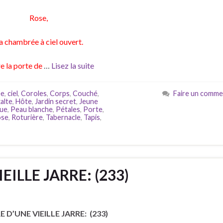
Rose,
a chambrée à ciel ouvert.
e la porte de
…
Lisez la suite
ée
,
ciel
,
Coroles
,
Corps
,
Couché
,
Faire un comme
alte
,
Hôte
,
Jardin secret
,
Jeune
que
,
Peau blanche
,
Pétales
,
Porte
,
ose
,
Roturière
,
Tabernacle
,
Tapis
,
EILLE JARRE: (233)
E D’UNE VIEILLE JARRE: (233)