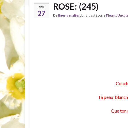
ROSE: (245)
FÉV
27
De
thierry maffei
dans la catégorie
Fleurs
,
Uncate
Couché
Ta peau blanche
Que ton 