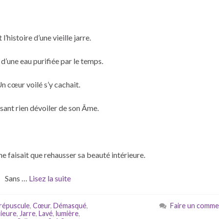
 l’histoire d’une vieille jarre.
d’une eau purifiée par le temps.
n cœur voilé s’y cachait.
ssant rien dévoiler de son Âme.
ne faisait que rehausser sa beauté intérieure.
Sans …
Lisez la suite
répuscule
,
Cœur
,
Démasqué
,
Faire un comme
rieure
,
Jarre
,
Lavé
,
lumière
,