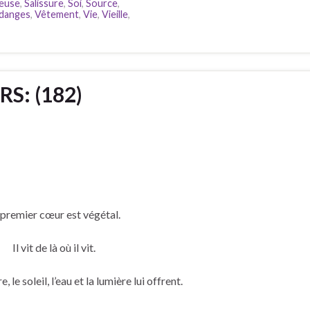
euse
,
Salissure
,
Soi
,
Source
,
danges
,
Vêtement
,
Vie
,
Vieille
,
S: (182)
 premier cœur est végétal.
Il vit de là où il vit.
, le soleil, l’eau et la lumière lui offrent.