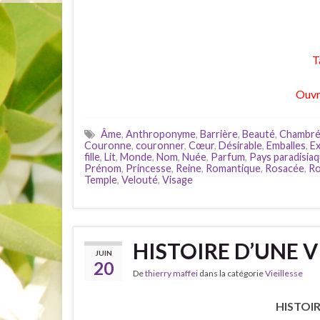
T
Ouvr
Âme
,
Anthroponyme
,
Barrière
,
Beauté
,
Chambr
Couronne
,
couronner
,
Cœur
,
Désirable
,
Emballes
,
Ex
fille
,
Lit
,
Monde
,
Nom
,
Nuée
,
Parfum
,
Pays paradisia
Prénom
,
Princesse
,
Reine
,
Romantique
,
Rosacée
,
R
Temple
,
Velouté
,
Visage
HISTOIRE D’UNE VI
JUIN
20
De
thierry maffei
dans la catégorie
Vieillesse
HISTOIR