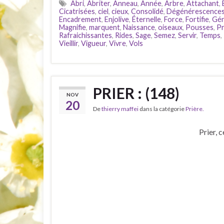
Abri
,
Abriter
,
Anneau
,
Année
,
Arbre
,
Attachant
,
Cicatrisées
,
ciel
,
cieux
,
Consolidé
,
Dégénérescence
Encadrement
,
Enjolive
,
Éternelle
,
Force
,
Fortifie
,
Gén
Magnifie
,
marquent
,
Naissance
,
oiseaux
,
Pousses
,
P
Rafraichissantes
,
Rides
,
Sage
,
Semez
,
Servir
,
Temps
,
Vieillir
,
Vigueur
,
Vivre
,
Vols
PRIER : (148)
NOV
20
De
thierry maffei
dans la catégorie
Prière.
Prier, 