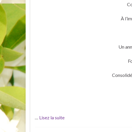
Co
À l’i
Un ann
Fo
Consolidé 
…
Lisez la suite