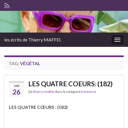
les écrits de Thierry MAFFEI.
Togg
navig
TAG:
VÉGÉTAL
LES QUATRE COEURS: (182)
JAN
26
De
thierry maffei
dans la catégorie
Existence
LES QUATRE CŒURS : (182)