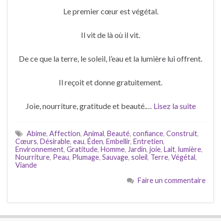
Le premier cœur est végétal.
Il vit de là où il vit.
De ce que la terre, le soleil, l’eau et la lumière lui offrent.
Il reçoit et donne gratuitement.
Joie, nourriture, gratitude et beauté.…
Lisez la suite
Abime
,
Affection
,
Animal
,
Beauté
,
confiance
,
Construit
,
Cœurs
,
Désirable
,
eau
,
Éden
,
Embellir
,
Entretien
,
Environnement
,
Gratitude
,
Homme
,
Jardin
,
joie
,
Lait
,
lumière
,
Nourriture
,
Peau
,
Plumage
,
Sauvage
,
soleil
,
Terre
,
Végétal
,
Viande
Faire un commentaire