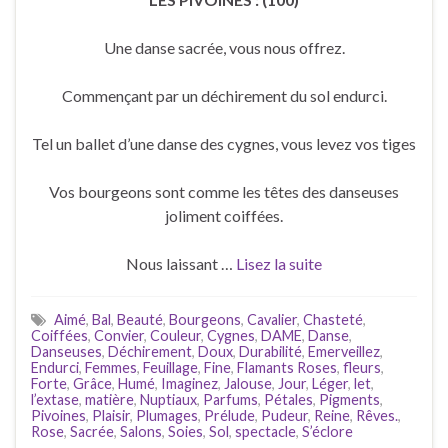
Une danse sacrée, vous nous offrez.
Commençant par un déchirement du sol endurci.
Tel un ballet d’une danse des cygnes, vous levez vos tiges
Vos bourgeons sont comme les têtes des danseuses
joliment coiffées.
Nous laissant …
Lisez la suite
Aimé
,
Bal
,
Beauté
,
Bourgeons
,
Cavalier
,
Chasteté
,
Coiffées
,
Convier
,
Couleur
,
Cygnes
,
DAME
,
Danse
,
Danseuses
,
Déchirement
,
Doux
,
Durabilité
,
Emerveillez
,
Endurci
,
Femmes
,
Feuillage
,
Fine
,
Flamants Roses
,
fleurs
,
Forte
,
Grâce
,
Humé
,
Imaginez
,
Jalouse
,
Jour
,
Léger
,
let
,
l’extase
,
matière
,
Nuptiaux
,
Parfums
,
Pétales
,
Pigments
,
Pivoines
,
Plaisir
,
Plumages
,
Prélude
,
Pudeur
,
Reine
,
Rêves.
,
Rose
,
Sacrée
,
Salons
,
Soies
,
Sol
,
spectacle
,
S’éclore