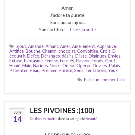
Amer.
J’adore ta pureté.
Sans aucun ajout.
Sans artifice.…
Lisez la suite
ajout
,
Amande
,
Amant
,
Amer
,
Amèrement
,
Approuve
,
Artifice
,
Bouche
,
Chemin
,
chocolat
,
Convoitise
,
Crois
,
D
écouvrir
,
Délice
,
Déranges
,
désirs
,
Dilate
,
Diminues
,
Envies.
,
Extase
,
Fantasme
,
Femme
,
Fermés
,
Flaveur
,
Fonds
,
Gout.
,
Humé
,
Main
,
Narines
,
Noire
,
Odeur
,
Opèrer
,
Ouvres
,
Palais
,
Patienter
,
Peau
,
Premier
,
Pureté
,
Sens
,
Tentations
,
Yeux
Faire un commentaire
LES PIVOINES :(100)
JUIN
14
De
thierry maffei
dans la catégorie
Beauté
LES PIVOINES : (100)