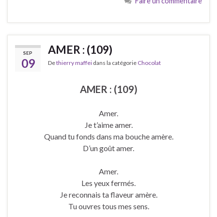
Faire un commentaire
AMER : (109)
SEP
09
De
thierry maffei
dans la catégorie
Chocolat
AMER : (109)
Amer.
Je t’aime amer.
Quand tu fonds dans ma bouche amère.
D’un goût amer.
Amer.
Les yeux fermés.
Je reconnais ta flaveur amère.
Tu ouvres tous mes sens.