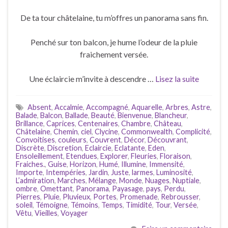
De ta tour châtelaine, tu m’offres un panorama sans fin.
Penché sur ton balcon, je hume l’odeur de la pluie
fraichement versée.
Une éclaircie m’invite à descendre …
Lisez la suite
Absent
,
Accalmie
,
Accompagné
,
Aquarelle
,
Arbres
,
Astre
,
Balade
,
Balcon
,
Ballade
,
Beauté
,
Bienvenue
,
Blancheur
,
Brillance
,
Caprices
,
Centenaires
,
Chambre
,
Château
,
Châtelaine
,
Chemin
,
ciel
,
Clycine
,
Commonwealth
,
Complicité
,
Convoitises
,
couleurs
,
Couvrent
,
Décor
,
Découvrant
,
Discrète
,
Discretion
,
Eclaircie
,
Eclatante
,
Eden
,
Ensoleillement
,
Etendues
,
Explorer
,
Fleuries
,
Floraison
,
Fraiches.
,
Guise
,
Horizon
,
Humé
,
Illumine
,
Immensité
,
Importe
,
Intempéries
,
Jardin
,
Juste
,
larmes
,
Luminosité
,
L’admiration
,
Marches
,
Mélange
,
Monde
,
Nuages
,
Nuptiale
,
ombre
,
Omettant
,
Panorama
,
Payasage
,
pays
,
Perdu
,
Pierres
,
Pluie
,
Pluvieux
,
Portes
,
Promenade
,
Rebrousser
,
soleil
,
Témoigne
,
Témoins
,
Temps
,
Timidité
,
Tour
,
Versée
,
Vêtu
,
Vieilles
,
Voyager