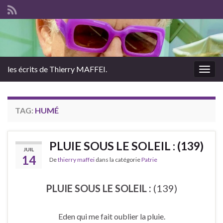
les écrits de Thierry MAFFEI.
Togg
navig
TAG:
HUMÉ
PLUIE SOUS LE SOLEIL : (139)
JUIL
14
De
thierry maffei
dans la catégorie
Patrie
PLUIE SOUS LE SOLEIL :
(139)
Eden qui me fait oublier la pluie.