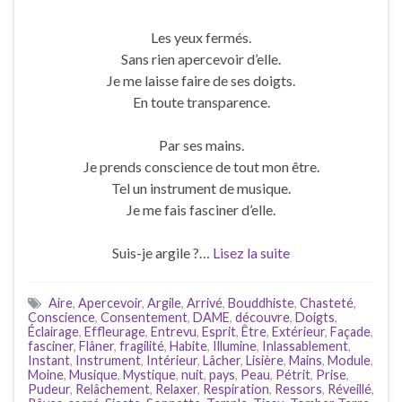
Les yeux fermés.
Sans rien apercevoir d’elle.
Je me laisse faire de ses doigts.
En toute transparence.
Par ses mains.
Je prends conscience de tout mon être.
Tel un instrument de musique.
Je me fais fasciner d’elle.
Suis-je argile ?…
Lisez la suite
Aire
,
Apercevoir
,
Argile
,
Arrivé
,
Bouddhiste
,
Chasteté
,
Conscience
,
Consentement
,
DAME
,
découvre
,
Doigts
,
Éclairage
,
Effleurage
,
Entrevu
,
Esprit
,
Être
,
Extérieur
,
Façade
,
fasciner
,
Flâner
,
fragilité
,
Habite
,
Illumine
,
Inlassablement
,
Instant
,
Instrument
,
Intérieur
,
Lâcher
,
Lisière
,
Mains
,
Module
,
Moine
,
Musique
,
Mystique
,
nuit
,
pays
,
Peau
,
Pétrit
,
Prise
,
Pudeur
,
Relâchement
,
Relaxer
,
Respiration
,
Ressors
,
Réveillé
,