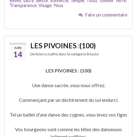
Rêves
,
sacré
,
Sieste
,
Sonnette
,
Temple
,
Tissu
,
Tomber Terre
,
Transparence
,
Visage
,
Yeux
Faire un commentaire
LES PIVOINES :(100)
JUIN
14
De
thierry maffei
dans la catégorie
Beauté
LES PIVOINES : (100)
Une danse sacrée, vous nous offrez.
Commençant par un déchirement du sol endurci.
Tel un ballet d’une danse des cygnes, vous levez vos tiges
Vos bourgeons sont comme les têtes des danseuses
joliment coiffées.