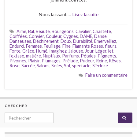
Nous laissant …
Lisez la suite
Aimé
,
Bal
,
Beauté
,
Bourgeons
,
Cavalier
,
Chasteté
,
Coiffées
,
Convier
,
Couleur
,
Cygnes
,
DAME
,
Danse
,
Danseuses
,
Déchirement
,
Doux
,
Durabilité
,
Emerveillez
,
Endurci
,
Femmes
,
Feuillage
,
Fine
,
Flamants Roses
,
fleurs
,
Forte
,
Grâce
,
Humé
,
Imaginez
,
Jalouse
,
Jour
,
Léger
,
let
,
l’extase
,
matière
,
Nuptiaux
,
Parfums
,
Pétales
,
Pigments
,
Pivoines
,
Plaisir
,
Plumages
,
Prélude
,
Pudeur
,
Reine
,
Rêves.
,
Rose
,
Sacrée
,
Salons
,
Soies
,
Sol
,
spectacle
,
S’éclore
Faire un commentaire
CHERCHER
Search for: