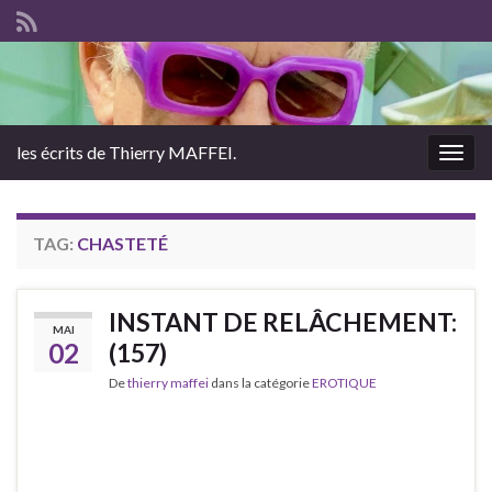
les écrits de Thierry MAFFEI.
Togg
navig
TAG:
CHASTETÉ
INSTANT DE RELÂCHEMENT:
MAI
02
(157)
De
thierry maffei
dans la catégorie
EROTIQUE