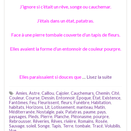
J’ignore si c’était un rêve, songe ou cauchemar.
J’étais dans un état, patatras.
Face à une pierre tombale couverte d’un tapis de fleurs.
Elles avaient la forme d’un entonnoir de couleur pourpre.
Elles paraissaient si douces que
…
Lisez la suite
Amies
,
Astre
,
Caillou
,
Cajoler
,
Cauchemars
,
Chemin
,
Cité
,
Couleur
,
Course
,
Dessin
,
Entonnoir
,
Époque
,
État
,
Existence
,
Fantômes
,
Feu
,
Fleurissent
,
fleurs
,
Funèbre
,
Habitation
,
habitats
,
Horizons
,
Lit
,
Lotissement
,
manteau
,
Matin
,
Méditerranée
,
Nostalgie
,
paix
,
Patatras
,
paume
,
pays
,
paysages
,
Pieds
,
Pierre
,
Planche
,
Pléonasme
,
pourpre
,
Rebrousser
,
Rêveries
,
Rêves
,
rivière
,
Romains
,
Rosée
,
Sauvage
,
soleil
,
Songe
,
Tapis
,
Terre
,
tombale
,
Tracé
,
Volubilis
,
Vue