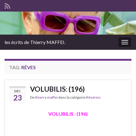
les écrits de Thierry MAFFEI.
Togg
navig
TAG:
RÊVES
VOLUBILIS: (196)
DÉC
23
De
thierry maffei
dans la catégorie
Rêveries
VOLUBILIS : (196)