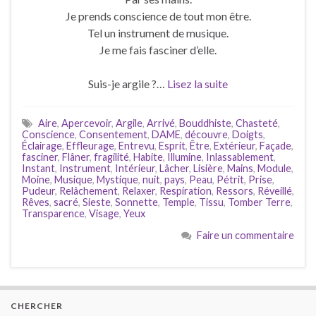
Je prends conscience de tout mon être.
Tel un instrument de musique.
Je me fais fasciner d’elle.
Suis-je argile ?…
Lisez la suite
Aire
,
Apercevoir
,
Argile
,
Arrivé
,
Bouddhiste
,
Chasteté
,
Conscience
,
Consentement
,
DAME
,
découvre
,
Doigts
,
Éclairage
,
Effleurage
,
Entrevu
,
Esprit
,
Être
,
Extérieur
,
Façade
,
fasciner
,
Flâner
,
fragilité
,
Habite
,
Illumine
,
Inlassablement
,
Instant
,
Instrument
,
Intérieur
,
Lâcher
,
Lisière
,
Mains
,
Module
,
Moine
,
Musique
,
Mystique
,
nuit
,
pays
,
Peau
,
Pétrit
,
Prise
,
Pudeur
,
Relâchement
,
Relaxer
,
Respiration
,
Ressors
,
Réveillé
,
Rêves
,
sacré
,
Sieste
,
Sonnette
,
Temple
,
Tissu
,
Tomber Terre
,
Transparence
,
Visage
,
Yeux
Faire un commentaire
CHERCHER