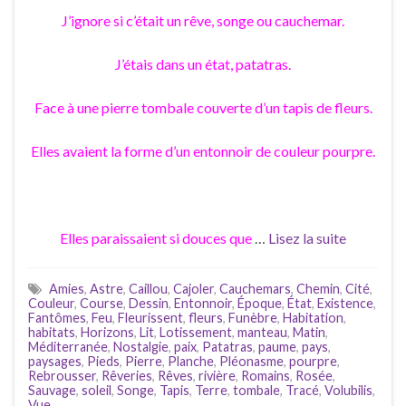
J’ignore si c’était un rêve, songe ou cauchemar.
J’étais dans un état, patatras.
Face à une pierre tombale couverte d’un tapis de fleurs.
Elles avaient la forme d’un entonnoir de couleur pourpre.
Elles paraissaient si douces que
…
Lisez la suite
Amies
,
Astre
,
Caillou
,
Cajoler
,
Cauchemars
,
Chemin
,
Cité
,
Couleur
,
Course
,
Dessin
,
Entonnoir
,
Époque
,
État
,
Existence
,
Fantômes
,
Feu
,
Fleurissent
,
fleurs
,
Funèbre
,
Habitation
,
habitats
,
Horizons
,
Lit
,
Lotissement
,
manteau
,
Matin
,
Méditerranée
,
Nostalgie
,
paix
,
Patatras
,
paume
,
pays
,
paysages
,
Pieds
,
Pierre
,
Planche
,
Pléonasme
,
pourpre
,
Rebrousser
,
Rêveries
,
Rêves
,
rivière
,
Romains
,
Rosée
,
Sauvage
,
soleil
,
Songe
,
Tapis
,
Terre
,
tombale
,
Tracé
,
Volubilis
,
Vue