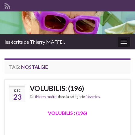
les écrits de Thierry MAFFEI.
Togg
navig
TAG:
NOSTALGIE
VOLUBILIS: (196)
DÉC
23
De
thierry maffei
dans la catégorie
Rêveries
VOLUBILIS : (196)