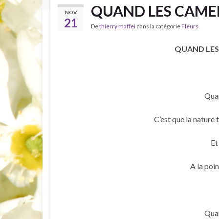
QUAND LES CAMEL
NOV
21
De
thierry maffei
dans la catégorie
Fleurs
QUAND LES 
Quan
C’est que la nature 
Et
A la poi
Quan