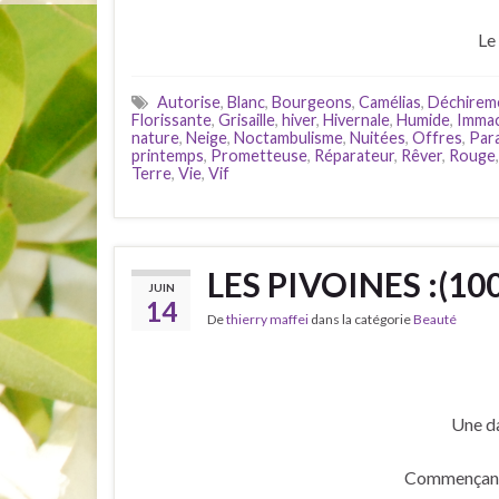
Le
Autorise
,
Blanc
,
Bourgeons
,
Camélias
,
Déchirem
Florissante
,
Grisaille
,
hiver
,
Hivernale
,
Humide
,
Immac
nature
,
Neige
,
Noctambulisme
,
Nuitées
,
Offres
,
Par
printemps
,
Prometteuse
,
Réparateur
,
Rêver
,
Rouge
Terre
,
Vie
,
Vif
LES PIVOINES :(100
JUIN
14
De
thierry maffei
dans la catégorie
Beauté
Une da
Commençant 