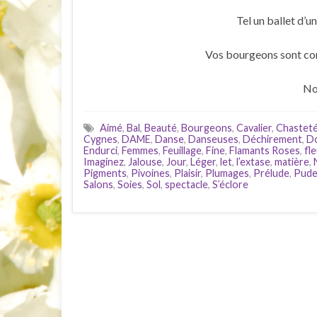
Tel un ballet d’u
Vos bourgeons sont com
No
Aimé
,
Bal
,
Beauté
,
Bourgeons
,
Cavalier
,
Chastet
Cygnes
,
DAME
,
Danse
,
Danseuses
,
Déchirement
,
D
Endurci
,
Femmes
,
Feuillage
,
Fine
,
Flamants Roses
,
fl
Imaginez
,
Jalouse
,
Jour
,
Léger
,
let
,
l’extase
,
matière
,
Pigments
,
Pivoines
,
Plaisir
,
Plumages
,
Prélude
,
Pude
Salons
,
Soies
,
Sol
,
spectacle
,
S’éclore