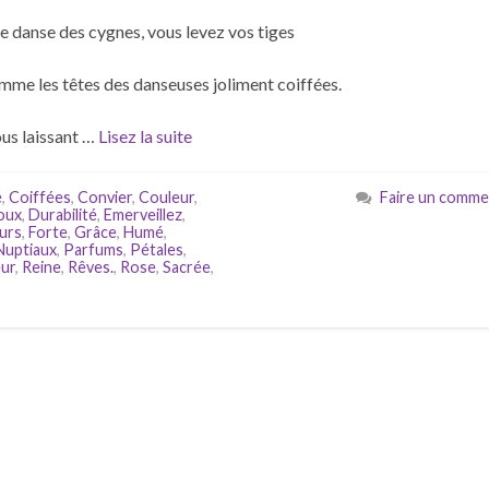
ne danse des cygnes, vous levez vos tiges
me les têtes des danseuses joliment coiffées.
us laissant …
Lisez la suite
é
,
Coiffées
,
Convier
,
Couleur
,
Faire un comme
oux
,
Durabilité
,
Emerveillez
,
eurs
,
Forte
,
Grâce
,
Humé
,
Nuptiaux
,
Parfums
,
Pétales
,
ur
,
Reine
,
Rêves.
,
Rose
,
Sacrée
,