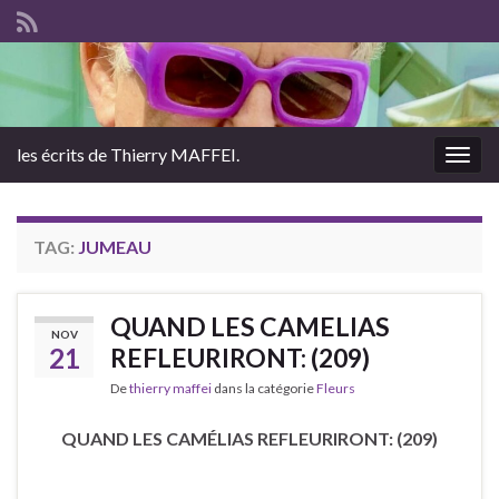
les écrits de Thierry MAFFEI.
Togg
navig
TAG:
JUMEAU
QUAND LES CAMELIAS
NOV
21
REFLEURIRONT: (209)
De
thierry maffei
dans la catégorie
Fleurs
QUAND LES CAMÉLIAS REFLEURIRONT: (209)