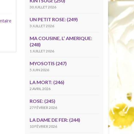
KINTSUGI: (250)
30 JUILLET 2026
UN PETIT ROSE: (249)
ntaire
3 JUILLET 2026
MA COUSINE, L’ AMERIQUE:
(248)
1 JUILLET 2026
MYOSOTIS (247)
5 JUIN 2026
LA MORT: (246)
2 AVRIL 2026
ROSE: (245)
27 FÉVRIER 2026
LA DAME DE FER: (244)
10 FÉVRIER 2026