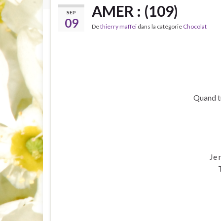
AMER : (109)
SEP
09
De
thierry maffei
dans la catégorie
Chocolat
Quand t
Je 