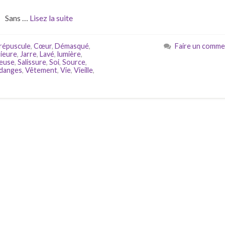
Sans …
Lisez la suite
répuscule
,
Cœur
,
Démasqué
,
Faire un comme
rieure
,
Jarre
,
Lavé
,
lumière
,
euse
,
Salissure
,
Soi
,
Source
,
danges
,
Vêtement
,
Vie
,
Vieille
,