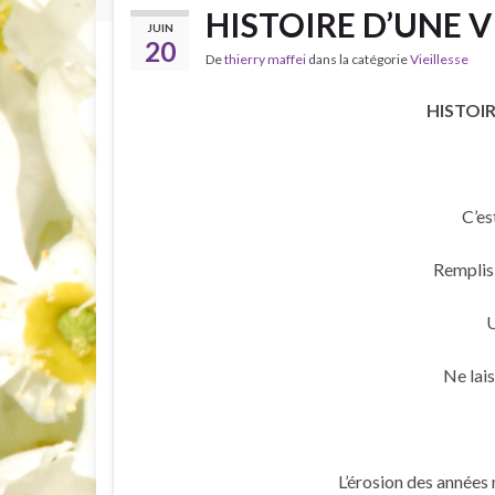
HISTOIRE D’UNE VI
JUIN
20
De
thierry maffei
dans la catégorie
Vieillesse
HISTOIR
C’est
Remplis 
U
Ne lai
L’érosion des années 