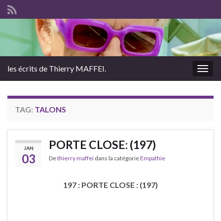
les écrits de Thierry MAFFEI.
Togg
navig
TAG:
TALONS
PORTE CLOSE: (197)
JAN
03
De
thierry maffei
dans la catégorie
Empathie
197 : PORTE CLOSE : (197)