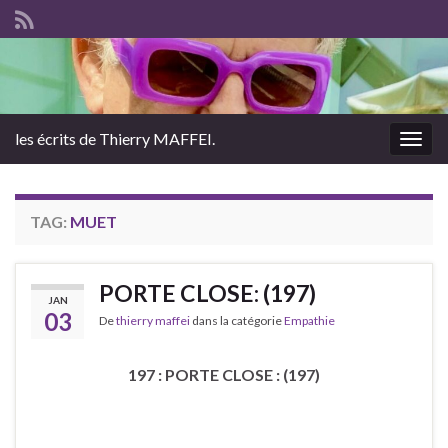
les écrits de Thierry MAFFEI.
Togg
navig
TAG:
MUET
PORTE CLOSE: (197)
JAN
03
De
thierry maffei
dans la catégorie
Empathie
197 : PORTE CLOSE : (197)