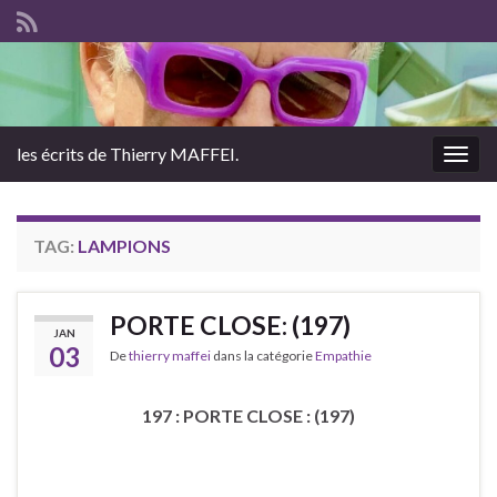
les écrits de Thierry MAFFEI.
Togg
navig
TAG:
LAMPIONS
PORTE CLOSE: (197)
JAN
03
De
thierry maffei
dans la catégorie
Empathie
197 : PORTE CLOSE : (197)