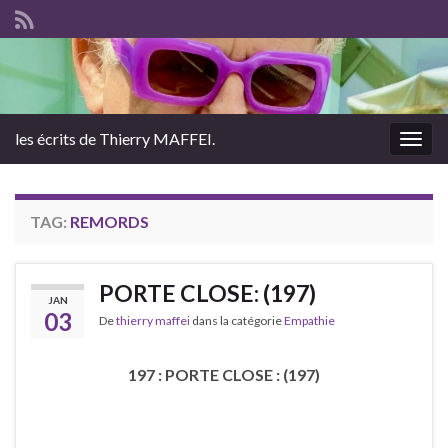
les écrits de Thierry MAFFEI.
Togg
navig
TAG:
REMORDS
PORTE CLOSE: (197)
JAN
03
De
thierry maffei
dans la catégorie
Empathie
197 : PORTE CLOSE : (197)