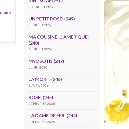
KINTSUGI: (250)
30 JUILLET 2026
ntaire
UN PETIT ROSE: (249)
3 JUILLET 2026
MA COUSINE, L’ AMERIQUE:
(248)
1 JUILLET 2026
MYOSOTIS (247)
5 JUIN 2026
LA MORT: (246)
2 AVRIL 2026
ROSE: (245)
27 FÉVRIER 2026
LA DAME DE FER: (244)
10 FÉVRIER 2026