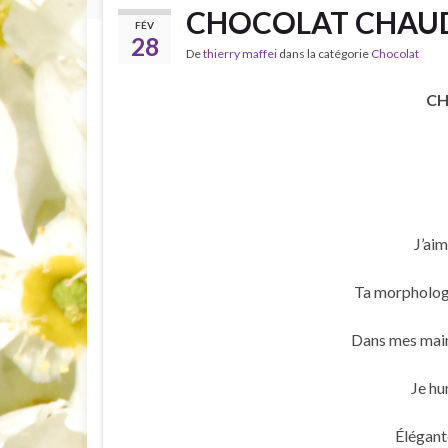
CHOCOLAT CHAUD:
FÉV
28
De
thierry maffei
dans la catégorie
Chocolat
CH
J’ai
Ta morphologi
Dans mes mains
Je hu
Élégant