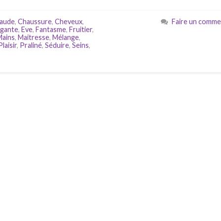
aude
,
Chaussure
,
Cheveux
,
Faire un comme
égante
,
Eve
,
Fantasme
,
Fruitier
,
Mains
,
Maitresse
,
Mélange
,
Plaisir
,
Praliné
,
Séduire
,
Seins
,