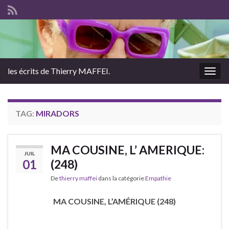
les écrits de Thierry MAFFEI.
Togg
navig
TAG:
MIRADORS
MA COUSINE, L’ AMERIQUE:
JUIL
01
(248)
De
thierry maffei
dans la catégorie
Empathie
MA COUSINE, L’AMÉRIQUE (248)