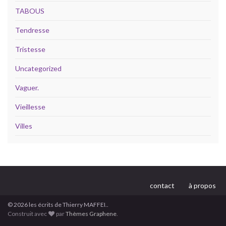
TABOUS
Tendresse
Tristesse
Uncategorized
Vaguer.
Vieillesse
Villes
contact
à propos
© 2026 les écrits de Thierry MAFFEI..
Construit avec
par
Thèmes Graphene
.