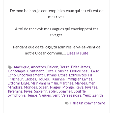
De mon balcon, je contemple les eaux qui se retirent de
mes rives.
À toi de recevoir mes vagues qui enveloppent tes
rivages.
Pendant que de ta loge, tu admires le va-et-vient de
notre Océan commun.…
Lisez la suite
Amérique
,
Ancêtres
,
Balcon
,
Berge
,
Brise-lames
,
Contemple
,
Continent
,
Côte
,
Cousine
,
Douce peau
,
Eaux
,
Écho
,
Encorbellement
,
Estrans
,
Étoile
,
Extrémités
,
Fil
,
Fraicheur
,
Globes
,
Houles
,
Illuminée
,
Immigrer
,
Lames
,
Littoral
,
Loge
,
Main dans la main
,
Marches
,
Marées
,
mer
,
Miradors
,
Mondes
,
océan
,
Plages
,
Plongé
,
Rêve
,
Rivages
,
Riverains
,
Rives
,
Sable fin
,
soleil
,
Sommeil
,
Souffle
,
Symphonie
,
Temps
,
Vagues
,
vent
,
Verres noirs
,
Yeux
,
Zénith
Faire un commentaire