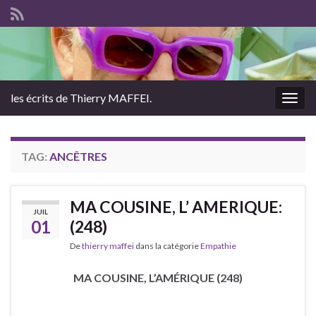
les écrits de Thierry MAFFEI.
Togg
navig
TAG:
ANCÊTRES
MA COUSINE, L’ AMERIQUE:
JUIL
01
(248)
De
thierry maffei
dans la catégorie
Empathie
MA COUSINE, L’AMÉRIQUE (248)