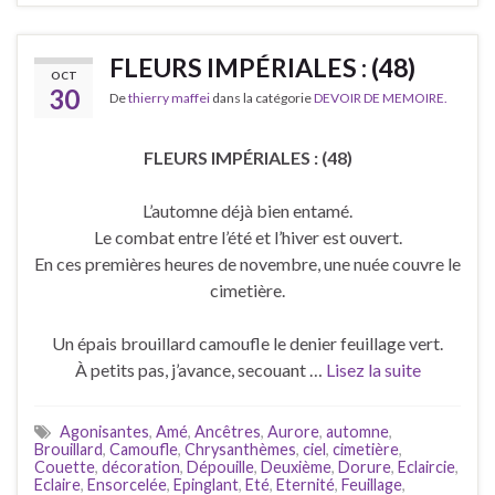
FLEURS IMPÉRIALES : (48)
OCT
30
De
thierry maffei
dans la catégorie
DEVOIR DE MEMOIRE.
FLEURS IMPÉRIALES : (48)
L’automne déjà bien entamé.
Le combat entre l’été et l’hiver est ouvert.
En ces premières heures de novembre, une nuée couvre le
cimetière.
Un épais brouillard camoufle le denier feuillage vert.
À petits pas, j’avance, secouant …
Lisez la suite
Agonisantes
,
Amé
,
Ancêtres
,
Aurore
,
automne
,
Brouillard
,
Camoufle
,
Chrysanthèmes
,
ciel
,
cimetière
,
Couette
,
décoration
,
Dépouille
,
Deuxième
,
Dorure
,
Eclaircie
,
Eclaire
,
Ensorcelée
,
Epinglant
,
Eté
,
Eternité
,
Feuillage
,