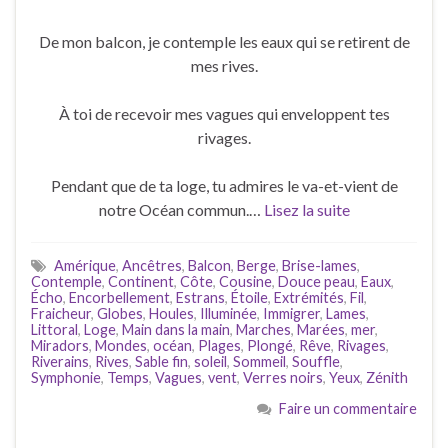
De mon balcon, je contemple les eaux qui se retirent de
mes rives.
À toi de recevoir mes vagues qui enveloppent tes
rivages.
Pendant que de ta loge, tu admires le va-et-vient de
notre Océan commun.…
Lisez la suite
Amérique
,
Ancêtres
,
Balcon
,
Berge
,
Brise-lames
,
Contemple
,
Continent
,
Côte
,
Cousine
,
Douce peau
,
Eaux
,
Écho
,
Encorbellement
,
Estrans
,
Étoile
,
Extrémités
,
Fil
,
Fraicheur
,
Globes
,
Houles
,
Illuminée
,
Immigrer
,
Lames
,
Littoral
,
Loge
,
Main dans la main
,
Marches
,
Marées
,
mer
,
Miradors
,
Mondes
,
océan
,
Plages
,
Plongé
,
Rêve
,
Rivages
,
Riverains
,
Rives
,
Sable fin
,
soleil
,
Sommeil
,
Souffle
,
Symphonie
,
Temps
,
Vagues
,
vent
,
Verres noirs
,
Yeux
,
Zénith
Faire un commentaire