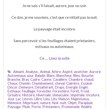
Je ne sais s’il faisait, aurore, jour ou soir.
Ce don, je me souviens, c’est que ce n’était pas la nuit.
Le paysage était incolore.
Sans percevoir si les feuillages étaient printaniers,
estivaux ou automnaux.
Ce …
Lisez la suite
Aimant
,
Analyse.
,
Animal
,
Arbre
,
Aspiré
,
assécher
,
Aurore
,
Automnaux
,
azur
,
Balade
,
Blanc
,
Blancheur
,
Bleu
,
Bouche
,
Branche
,
Bras
,
Cadre
,
Canne
,
Cavalière
,
Chambre
,
chaud
,
Chaux
,
Chemin
,
Cheminement
,
cheval
,
Clairière
,
Couloir
,
Décor
,
Demeure
,
Désaltérant
,
Draps
,
Energie
,
Engin
,
Estivaux
,
Feuillage
,
Forestier
,
Forestière
,
Forêt
,
Froid
,
Grisâtre
,
Histoire
,
Hivernale
,
Immaculée
,
Impériale
,
Incolore
,
Jour
,
Lac
,
Lèvres
,
Libre
,
Lieu
,
Lits
,
Maison
,
Majestueux
,
Mémoire
,
Méprisant
,
nature
,
Noir
,
nuit
,
Objet
,
Parapluie
,
Paysage
,
Pluie
,
Porte
,
Printaniers
,
Promenade
,
Réalité
,