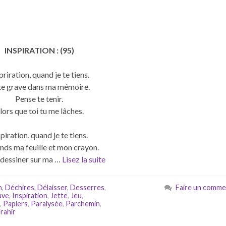
)
INSPIRATION : (95)
priration, quand je te tiens.
te grave dans ma mémoire.
Pense te tenir.
lors que toi tu me lâches.
piration, quand je te tiens.
nds ma feuille et mon crayon.
 dessiner sur ma …
Lisez la suite
n
,
Déchires
,
Délaisser
,
Desserres
,
Faire un comme
ave
,
Inspiration
,
Jette
,
Jeu
,
,
Papiers
,
Paralysée
,
Parchemin
,
rahir