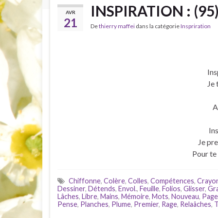
INSPIRATION : (95
AVR
21
De
thierry maffei
dans la catégorie
Inspriration
Ins
Je 
A
Ins
Je pre
Pour te
Chiffonne
,
Colère
,
Colles
,
Compétences
,
Crayo
Dessiner
,
Détends
,
Envol.
,
Feuille
,
Folios
,
Glisser
,
Gr
Lâches
,
Libre
,
Mains
,
Mémoire
,
Mots
,
Nouveau
,
Page
Pense
,
Planches
,
Plume
,
Premier
,
Rage
,
Relaâches
,
T