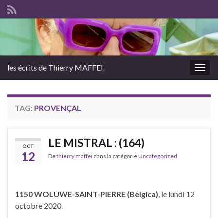
les écrits de Thierry MAFFEI.
Togg
navig
TAG:
PROVENÇAL
LE MISTRAL : (164)
OCT
12
De
thierry maffei
dans la catégorie
Uncategorized
1150 WOLUWE-SAINT-PIERRE (Belgica)
, le lundi 12
octobre 2020.