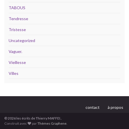
TABOUS
Tendresse
Tristesse
Uncategorized
Vaguer.
Vieillesse
Villes
contact
à propos
© 2026 les écrits de Thierry MAFFEI..
Construit avec
par
Thèmes Graphene
.