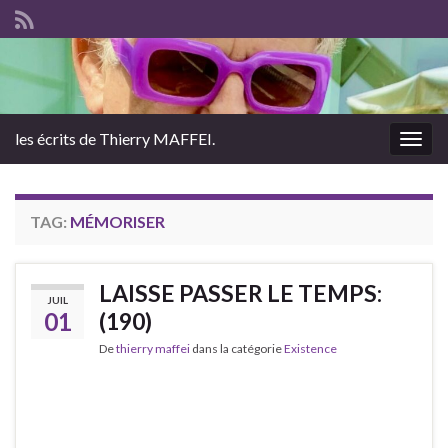
les écrits de Thierry MAFFEI.
Togg
navig
TAG:
MÉMORISER
LAISSE PASSER LE TEMPS:
JUIL
01
(190)
De
thierry maffei
dans la catégorie
Existence