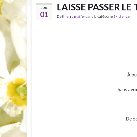
LAISSE PASSER LE 
JUIL
01
De
thierry maffei
dans la catégorie
Existence
À ou
Sans avoi
De pe