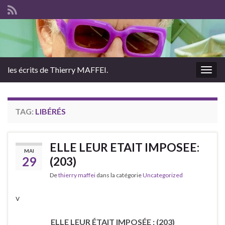
les écrits de Thierry MAFFEI.
Togg
navig
TAG:
LIBÉRÉS
ELLE LEUR ETAIT IMPOSEE:
MAI
29
(203)
De
thierry maffei
dans la catégorie
Uncategorized
v
ELLE LEUR ÉTAIT IMPOSÉE : (203)