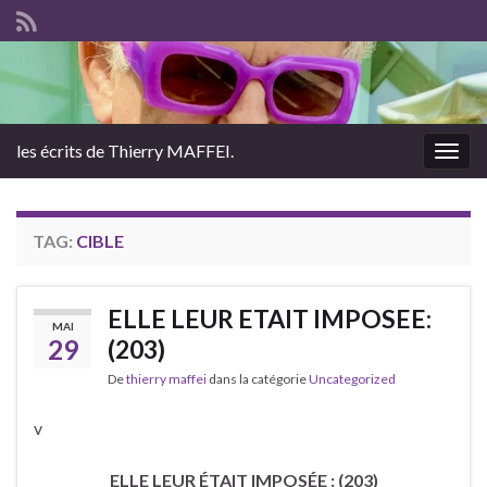
les écrits de Thierry MAFFEI.
Togg
navig
TAG:
CIBLE
ELLE LEUR ETAIT IMPOSEE:
MAI
29
(203)
De
thierry maffei
dans la catégorie
Uncategorized
v
ELLE LEUR ÉTAIT IMPOSÉE : (203)