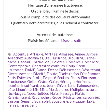
Héritage d’une année fructueuse.
Un ciel bleu illumine le décor.
Sous la complicité des couleurs automnales.
Quant aux dernières fleurs, elles peinent à contraster.
Au cœur de l’automne.
Plaisir insuffisant.…
Lisez la suite
Accentué
,
Affaiblie
,
Affligée
,
Amassée
,
Année
,
Arrose
,
Asséchez
,
Automnales
,
Bleu
,
Brillance
,
Brouillard
,
Cache-
cache
,
Cadeau
,
Charme
,
ciel
,
Colorée
,
Complice
,
Complicité
,
Contemporain
,
Contraster
,
couleurs
,
Coup
,
Cœur
L’automne
,
DAME
,
Danse
,
Décor
,
Délassement
,
Désaltérant
,
Divertissement
,
Divinité
,
Doute
,
D’admiration
,
D’enflammer
,
Epais
,
Estivales
,
étoile
,
Evaporé
,
Feuilles
,
fleurs
,
Floraison
,
Fructueuse
,
Gelée
,
Grâce
,
Guise
,
Héritage.
,
Horizons
,
Illumine
,
Insuffisant
,
Jeu
,
Jours
,
L'hiver
,
Lune
,
L’atmosphère
,
L’été
,
L’humidité
,
Mis
,
Mise
,
Multicolores
,
Multiples
,
nature
,
Nu
,
Nuages
,
Nuée
,
Nuitées
,
Nuits
,
Paysage
,
Plaisir
,
Rafraichissent
,
Rapprocher
,
Repos
,
Résistantes
,
saisonnier
,
Saisons
,
Semant
,
Soir
,
soleil
,
Soustraire
,
S’attaque
,
Tapis
,
Terres
,
Tisse
,
vent