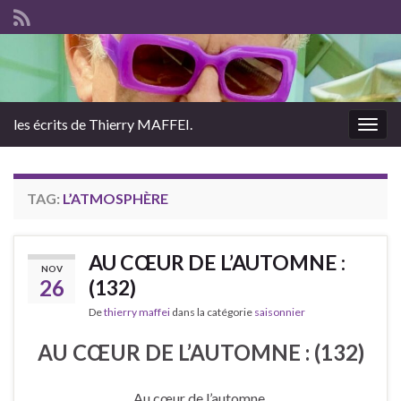
les écrits de Thierry MAFFEI.
Togg
navig
TAG:
L’ATMOSPHÈRE
AU CŒUR DE L’AUTOMNE :
NOV
26
(132)
De
thierry maffei
dans la catégorie
saisonnier
AU CŒUR DE L’AUTOMNE : (132)
Au cœur de l’automne.