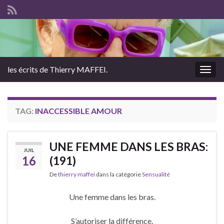
les écrits de Thierry MAFFEI.
Togg
navig
TAG:
INACCESSIBLE AMOUR
UNE FEMME DANS LES BRAS:
JUIL
16
(191)
De
thierry maffei
dans la catégorie
Sensualité
Une femme dans les bras.
S’autoriser la différence.