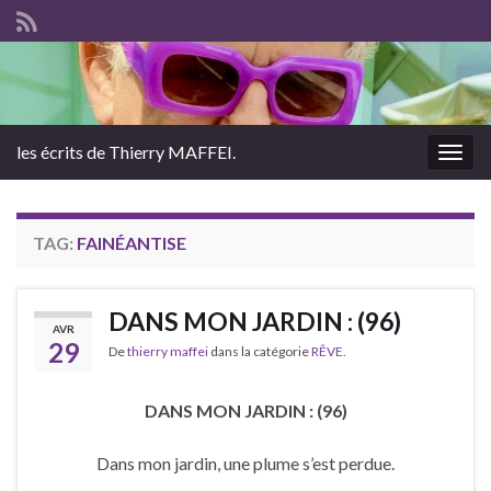
les écrits de Thierry MAFFEI.
Togg
navig
TAG:
FAINÉANTISE
DANS MON JARDIN : (96)
AVR
29
De
thierry maffei
dans la catégorie
RÊVE.
DANS MON JARDIN : (96)
Dans mon jardin, une plume s’est perdue.