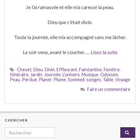
Je l’ai ramassée et elle m’a caressé la peau.
Dieu que c’était divin.
Toute la journée, elle m’a accompagné sans me lâcher.
Le soir venu, avant le coucher, …
Lisez la suite
Chevet
,
Dieu
,
Divin
,
Effleurant
,
Fainéantise
,
Fenêtre
,
Itinéraire
,
Jardin
,
Journée
,
L'univers
,
Musique
,
Odyssée
,
Peau
,
Perdue
,
Planer
,
Plume
,
Sommeil
,
songes
,
Table
,
Voyage
Faire un commentaire
CHERCHER
Search for: