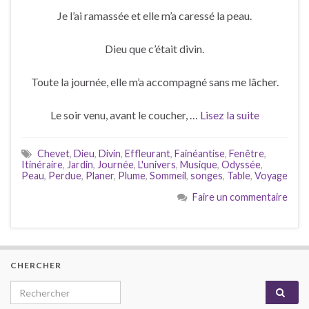
Je l’ai ramassée et elle m’a caressé la peau.
Dieu que c’était divin.
Toute la journée, elle m’a accompagné sans me lâcher.
Le soir venu, avant le coucher, …
Lisez la suite
Chevet
,
Dieu
,
Divin
,
Effleurant
,
Fainéantise
,
Fenêtre
,
Itinéraire
,
Jardin
,
Journée
,
L'univers
,
Musique
,
Odyssée
,
Peau
,
Perdue
,
Planer
,
Plume
,
Sommeil
,
songes
,
Table
,
Voyage
Faire un commentaire
CHERCHER
Search for: