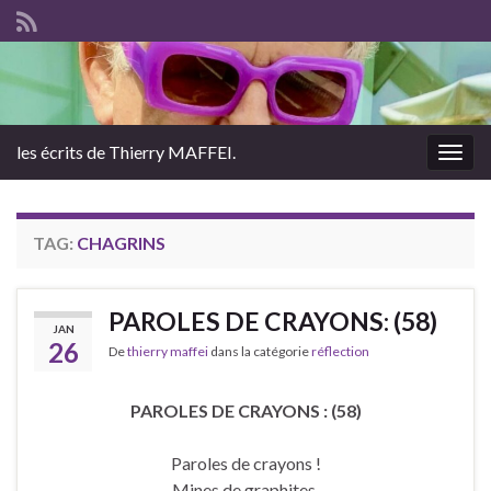
les écrits de Thierry MAFFEI.
Togg
navig
TAG:
CHAGRINS
PAROLES DE CRAYONS: (58)
JAN
26
De
thierry maffei
dans la catégorie
réflection
PAROLES DE CRAYONS : (58)
Paroles de crayons !
Mines de graphites.