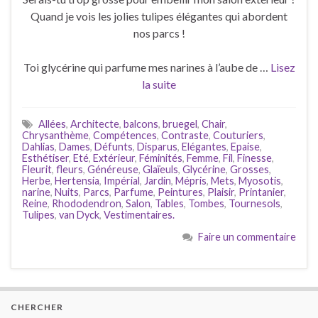
Quand je vois les jolies tulipes élégantes qui abordent
nos parcs !
Toi glycérine qui parfume mes narines à l’aube de …
Lisez
la suite
Allées
,
Architecte
,
balcons
,
bruegel
,
Chair
,
Chrysanthème
,
Compétences
,
Contraste
,
Couturiers
,
Dahlias
,
Dames
,
Défunts
,
Disparus
,
Elégantes
,
Epaise
,
Esthétiser
,
Eté
,
Extérieur
,
Féminités
,
Femme
,
Fil
,
Finesse
,
Fleurit
,
fleurs
,
Généreuse
,
Glaïeuls
,
Glycérine
,
Grosses
,
Herbe
,
Hertensia
,
Impérial
,
Jardin
,
Mépris
,
Mets
,
Myosotis
,
narine
,
Nuits
,
Parcs
,
Parfume
,
Peintures
,
Plaisir
,
Printanier
,
Reine
,
Rhododendron
,
Salon
,
Tables
,
Tombes
,
Tournesols
,
Tulipes
,
van Dyck
,
Vestimentaires.
Faire un commentaire
CHERCHER