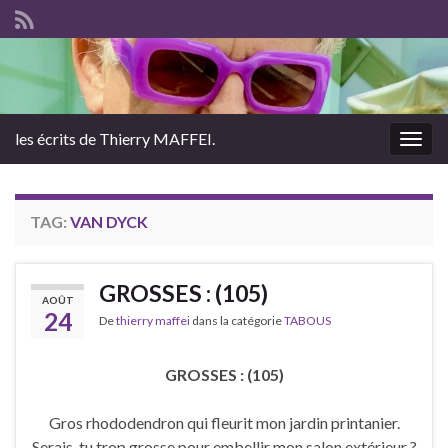
les écrits de Thierry MAFFEI.
Togg
navig
TAG:
VAN DYCK
GROSSES : (105)
AOÛT
24
De
thierry maffei
dans la catégorie
TABOUS
GROSSES : (105)
Gros rhododendron qui fleurit mon jardin printanier.
Serais-tu trop grosse pour embellir mon salon extérieur ?