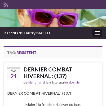
les écrits de Thierry MAFFEI.
Togg
navig
TAG:
RÉSISTENT
DERNIER COMBAT
MAR
21
HIVERNAL : (137)
De
thierry maffei
dans la catégorie
saisonnier
DERNIER COMBAT HIVERNAL :
(137)
Malgré la froideur du lever du jour.