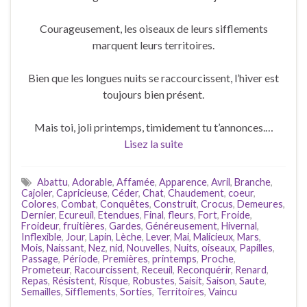
Courageusement, les oiseaux de leurs sifflements
marquent leurs territoires.
Bien que les longues nuits se raccourcissent, l’hiver est
toujours bien présent.
Mais toi, joli printemps, timidement tu t’annonces.…
Lisez la suite
Abattu
,
Adorable
,
Affamée
,
Apparence
,
Avril
,
Branche
,
Cajoler
,
Capricieuse
,
Céder
,
Chat
,
Chaudement
,
coeur
,
Colores
,
Combat
,
Conquêtes
,
Construit
,
Crocus
,
Demeures
,
Dernier
,
Ecureuil
,
Etendues
,
Final
,
fleurs
,
Fort
,
Froide
,
Froideur
,
fruitières
,
Gardes
,
Généreusement
,
Hivernal
,
Inflexible
,
Jour
,
Lapin
,
Lèche
,
Lever
,
Mai
,
Malicieux
,
Mars
,
Mois
,
Naissant
,
Nez
,
nid
,
Nouvelles
,
Nuits
,
oiseaux
,
Papilles
,
Passage
,
Période
,
Premières
,
printemps
,
Proche
,
Prometeur
,
Racourcissent
,
Receuil
,
Reconquérir
,
Renard
,
Repas
,
Résistent
,
Risque
,
Robustes
,
Saisit
,
Saison
,
Saute
,
Semailles
,
Sifflements
,
Sorties
,
Territoires
,
Vaincu