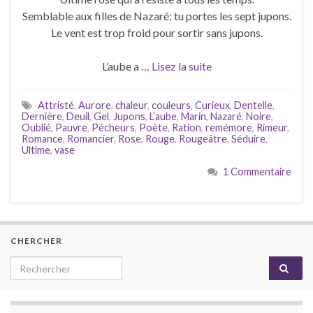
Semblable aux filles de Nazaré; tu portes les sept jupons.
Le vent est trop froid pour sortir sans jupons.
L’aube a …
Lisez la suite
Attristé
,
Aurore
,
chaleur
,
couleurs
,
Curieux
,
Dentelle
,
Dernière
,
Deuil
,
Gel
,
Jupons
,
L’aube
,
Marin
,
Nazaré
,
Noire
,
Oublié
,
Pauvre
,
Pécheurs
,
Poète
,
Ration
,
remémore
,
Rimeur
,
Romance
,
Romancier
,
Rose
,
Rouge
,
Rougeâtre
,
Séduire
,
Ultime
,
vase
1 Commentaire
CHERCHER
Search for: