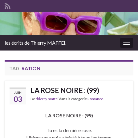
les écrits de Thierry MAFFEI.
Togg
navig
TAG:
RATION
LA ROSE NOIRE : (99)
JUIN
03
De
thierry maffei
dans la catégorie
Romance.
LA ROSE NOIRE : (99)
Tu es la dernière rose.
Ultime rose qui a résisté à tous les temps.