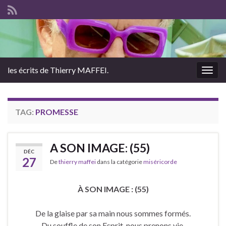
les écrits de Thierry MAFFEI.
Togg
navig
TAG:
PROMESSE
A SON IMAGE: (55)
DÉC
27
De
thierry maffei
dans la catégorie
miséricorde
À SON IMAGE : (55)
De la glaise par sa main nous sommes formés.
Du souffle de son Esprit, nous prenons vie.