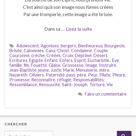
C’est ainsi qu’à son image nous fûmes créées
Par une tromperie, cette image a été brisée.
Dans sa …
Lisez la suite
Adolescent
,
Agonises
,
bergers
,
Bienheureux
,
Bourgeois
,
Brisée
,
Calomnies
,
Cana
,
Christ
,
Condamné
,
Couple
,
Couronne
,
crèche
,
Créées
,
Croix
,
Déprimé
,
Désert
,
Ecritures
,
Egypte
,
Enfant
,
Enfers
,
Esprit
,
Eucharistie.
,
Eve
,
famille
,
fils
,
Fouetté
,
Glaise
,
Grossesse
,
Image
,
Instruire
,
Jean-Baptiste
,
jeune
,
Juste
,
Marie
,
Menuiserie
,
mère
,
Nazareth
,
Oliviers
,
Paternité
,
pays
,
père
,
Peur
,
Pilate
,
Pleure
,
Promesse
,
Reconnaître
,
réfugié
,
Responsabilités
,
Ressemblance
,
Ressuscité
,
Saint-Joseph
,
Torturé
,
Vie
Faire un commentaire
CHERCHER
Search for: