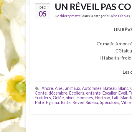
UN RÉVEIL PAS CO
DÉC
05
De
thierry maffei
dans la catégorie
Saint-Nicolas
,
UN RÉVE
Ce matin à mon rév
C’était 
Il faisait si fro
Les 
Ancre
,
Âne.
,
animaux
,
Automnes
,
Bateau
,
Blanc
,
Conte
,
décembre
,
Ecoliers
,
enfants
,
Escalier
,
Eveil
,
F
Fruitiers
,
Gelée
,
hiver
,
Hommes
,
Horizon
,
Lait
,
Manda
Pâte
,
Pyjama
,
Radis
,
Réveil
,
Rideau
,
Spéculons
,
Vitre