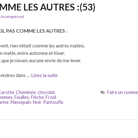
MME LES AUTRES :(53)
Uncategorized
IL PAS COMME LES AUTRES :
eil, rien n’était comme les autres matins.
un matin, entre automne et hiver.
id, que je n’avais aucune envie de me lever.
cendres dans …
Lisez la suite
Carotte
,
Cheminée
,
chocolat
,
Faire un comme
emmes
,
Feuilles
,
Flèche
,
Froid
,
rine
,
Massepain
,
Noir
,
Pantoufle
,