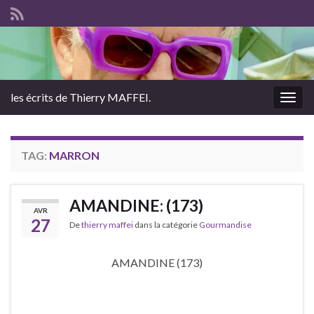
les écrits de Thierry MAFFEI.
Togg
navig
TAG:
MARRON
AMANDINE: (173)
AVR
27
De
thierry maffei
dans la catégorie
Gourmandise
AMANDINE (173)