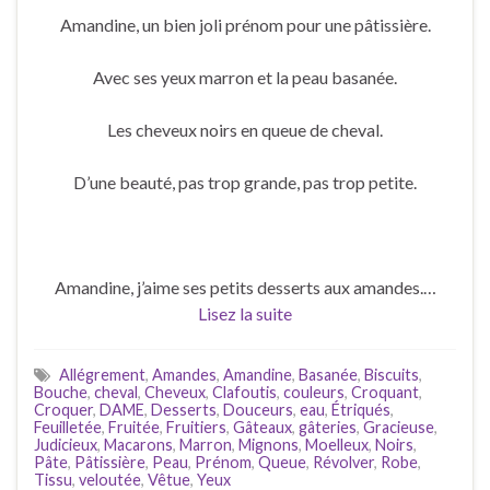
Amandine, un bien joli prénom pour une pâtissière.
Avec ses yeux marron et la peau basanée.
Les cheveux noirs en queue de cheval.
D’une beauté, pas trop grande, pas trop petite.
Amandine, j’aime ses petits desserts aux amandes.…
Lisez la suite
Allégrement
,
Amandes
,
Amandine
,
Basanée
,
Biscuits
,
Bouche
,
cheval
,
Cheveux
,
Clafoutis
,
couleurs
,
Croquant
,
Croquer
,
DAME
,
Desserts
,
Douceurs
,
eau
,
Étriqués
,
Feuilletée
,
Fruitée
,
Fruitiers
,
Gâteaux
,
gâteries
,
Gracieuse
,
Judicieux
,
Macarons
,
Marron
,
Mignons
,
Moelleux
,
Noirs
,
Pâte
,
Pâtissière
,
Peau
,
Prénom
,
Queue
,
Révolver
,
Robe
,
Tissu
,
veloutée
,
Vêtue
,
Yeux