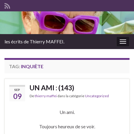
les écrits de Thierry MAFFEI.
Togg
navig
TAG:
INQUIÈTE
UN AMI : (143)
SEP
09
De
thierry maffei
dans la catégorie
Uncategorized
Un ami.
Toujours heureux de se voir.