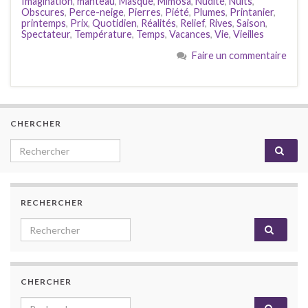
Imagination
,
manteau
,
Masque
,
Mimosa
,
Nudité
,
Nuits
,
Obscures
,
Perce-neige
,
Pierres
,
Piété
,
Plumes
,
Printanier
,
printemps
,
Prix
,
Quotidien
,
Réalités
,
Relief
,
Rives
,
Saison
,
Spectateur
,
Température
,
Temps
,
Vacances
,
Vie
,
Vieilles
Faire un commentaire
CHERCHER
Search for:
RECHERCHER
Search for:
CHERCHER
Search for: