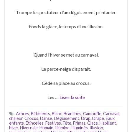
Trompe le spectateur d’un déguisement printanier.
Fonds la glace, le temps d’une illusion.
Quand l’hiver se met au carnaval.
Le perce-neige disparait.
Cède sa place au crocus.
Les …
Lisez la suite
Arbres
,
Bâtiments
,
Blanc
,
Branches
,
Camoufle
,
Carnaval
,
chaleur
,
Crocus
,
Danse
,
Déguisement
,
Drap
,
Drapé
,
Eaux
,
enfants
,
Étincelles
,
Festives
,
Fête
,
Frimas
,
Glace
,
Habillent
,
hiver
,
Hivernale
,
Humain
,
Illumine
,
Illuminés
,
Illusion
,