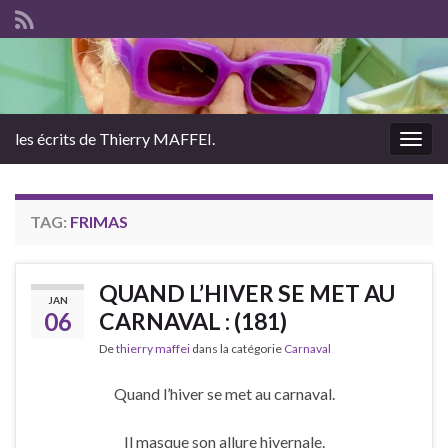
les écrits de Thierry MAFFEI.
Togg
navig
TAG:
FRIMAS
QUAND L’HIVER SE MET AU
JAN
06
CARNAVAL : (181)
De
thierry maffei
dans la catégorie
Carnaval
Quand l’hiver se met au carnaval.
Il masque son allure hivernale.