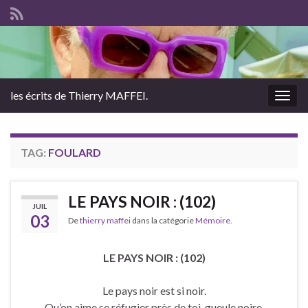
les écrits de Thierry MAFFEI.
Togg
navig
TAG:
FOULARD
LE PAYS NOIR : (102)
JUIL
03
De
thierry maffei
dans la catégorie
Mémoire.
LE PAYS NOIR : (102)
Le pays noir est si noir.
Qu’on aime se réfugier près de toi, gueule noire.