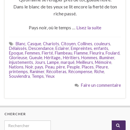
Dans le blanc de tes yeux se lit encore la fierté de ton
riche passé.
Pays noir, où le temps …
Lisez la suite
Blanc
,
Casque
,
Chariots
,
Citoyen
,
Collines
,
couleurs
,
Délaissés
,
Descendance
,
Eclairer
,
Empreintes
,
enfants
,
Epoque
,
Femmes
,
Fierté
,
Flambeau
,
Flamme
,
Fleurira
,
Foulard
,
Glorieuse
,
Gueule
,
Héritage.
,
Héritiers
,
Hommes
,
illuminer
,
injustements
,
Jours
,
Lampe
,
marqué
,
Meilleurs
,
Mémoire
,
Nations
,
Noir
,
pays
,
Peau
,
père
,
Peuple
,
Places
,
Pleure
,
printemps
,
Ranimer
,
Récolteras
,
Récompense
,
Riche
,
Souviendra
,
Temps
,
Yeux
Faire un commentaire
CHERCHER
Search for: