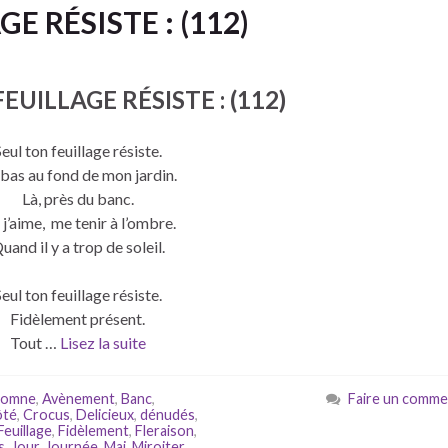
E RÉSISTE : (112)
EUILLAGE RÉSISTE : (112)
eul ton feuillage résiste.
bas au fond de mon jardin.
Là, près du banc.
j’aime, me tenir à l’ombre.
uand il y a trop de soleil.
eul ton feuillage résiste.
Fidèlement présent.
Tout …
Lisez la suite
tomne
,
Avènement
,
Banc
,
Faire un comme
ôté
,
Crocus
,
Delicieux
,
dénudés
,
Feuillage
,
Fidèlement
,
Fleraison
,
s
,
Jour
,
Journée
,
Mai
,
Miroiter
,