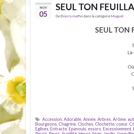
SEUL TON FEUILLAG
NOV
05
De
thierry maffei
dans la catégorie
Muguet
SEUL TON F
S
Là-
Où 
Q
S
Accession
,
Adorable
,
Année
,
Arbres
,
Arôme
,
au
Bourgeons
,
Chagrine
,
Cloches
,
Clochette
,
coeur
,
C
Eglises
,
Entracte
,
Epanouis
,
essors
,
Excessivement
,
fleurir
,
fleurs
,
fragilité
,
Heure
,
hiver
,
Jardin
,
Jonquille