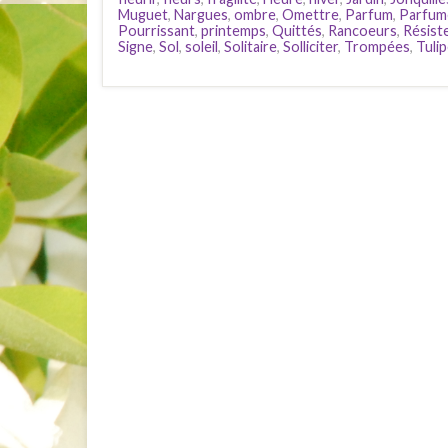
Muguet
,
Nargues
,
ombre
,
Omettre
,
Parfum
,
Parfum
Pourrissant
,
printemps
,
Quittés
,
Rancoeurs
,
Résist
Signe
,
Sol
,
soleil
,
Solitaire
,
Solliciter
,
Trompées
,
Tuli