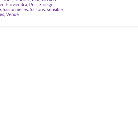
er
,
Parviendra
,
Perce-neige
,
e
,
Saisonnières
,
Saisons
,
sensible
,
pes
,
Venue