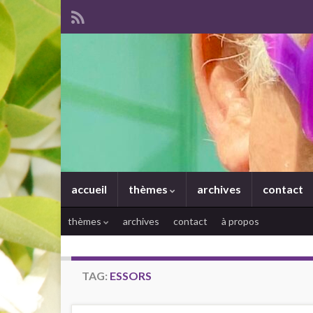
accueil
thèmes
archives
contact
thèmes
archives
contact
à propos
TAG:
ESSORS